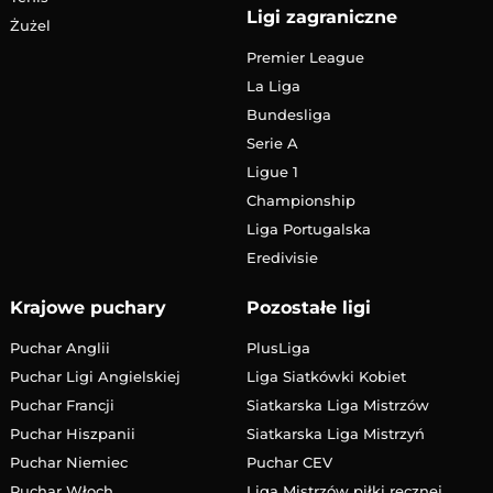
Ligi zagraniczne
Żużel
Premier League
La Liga
Bundesliga
Serie A
Ligue 1
Championship
Liga Portugalska
Eredivisie
Krajowe puchary
Pozostałe ligi
Puchar Anglii
PlusLiga
Puchar Ligi Angielskiej
Liga Siatkówki Kobiet
Puchar Francji
Siatkarska Liga Mistrzów
Puchar Hiszpanii
Siatkarska Liga Mistrzyń
Puchar Niemiec
Puchar CEV
Puchar Włoch
Liga Mistrzów piłki ręcznej