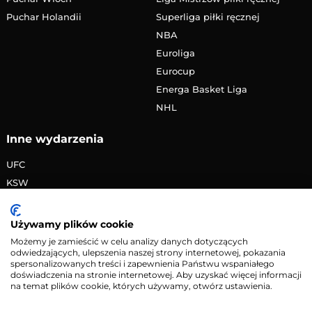
Puchar Holandii
Superliga piłki ręcznej
NBA
Euroliga
Eurocup
Energa Basket Liga
NHL
Inne wydarzenia
UFC
KSW
FAME MMA
PRIME MMA
Używamy plików cookie
Żużlowa Ekstraliga
Możemy je zamieścić w celu analizy danych dotyczących
odwiedzających, ulepszenia naszej strony internetowej, pokazania
Speedway Grand Prix
spersonalizowanych treści i zapewnienia Państwu wspaniałego
Skoki narciarskie
doświadczenia na stronie internetowej. Aby uzyskać więcej informacji
na temat plików cookie, których używamy, otwórz ustawienia.