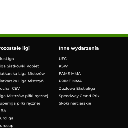
ozostałe ligi
Inne wydarzenia
lusLiga
UFC
iga Siatkówki Kobiet
KSW
iatkarska Liga Mistrzów
FAME MMA
iatkarska Liga Mistrzyń
PRIME MMA
uchar CEV
Żużlowa Ekstraliga
iga Mistrzów piłki ręcznej
Speedway Grand Prix
uperliga piłki ręcznej
Skoki narciarskie
NBA
uroliga
urocup