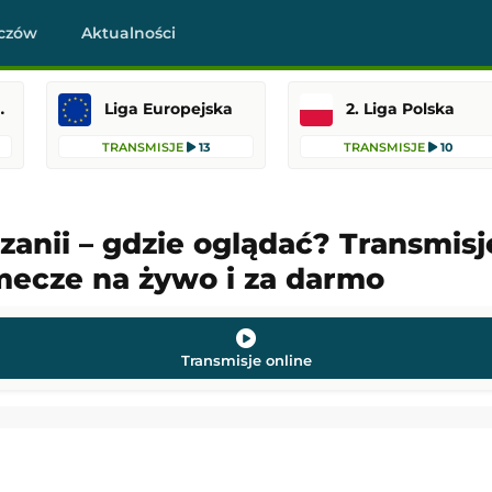
czów
Aktualności
raklasa
Liga Europejska
2. Liga Polska
TRANSMISJE
13
TRANSMISJE
10
zanii – gdzie oglądać? Transmisje
 mecze na żywo i za darmo
Stevenage
Polonia Warszawa
-
Ruch Chorzów
skiej
1. Liga Polska
22:45
Dodany: 07.08.2026 22:30
Transmisje online
Wanderers
-
Port Vale
Crystal Palace
-
Fulham
skiej
Mecz towarzyski
22:45
Dodany: 07.08.2026 21:00