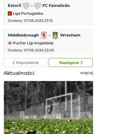
Estoril
-
FC Famalicão
AC Monza
-
Liga Portugalska
Mecz towarzyski
Dodany: 07.08.2026 23:15
Dodany: 07.08.2026 
Middlesbrough
-
Wrexham
Vfl Bochum
Puchar Ligi Angielskiej
2. Bundesliga
Dodany: 07.08.2026 23:00
Dodany: 07.08.2026 
Poprzednie
Następne
Aktualności
więcej