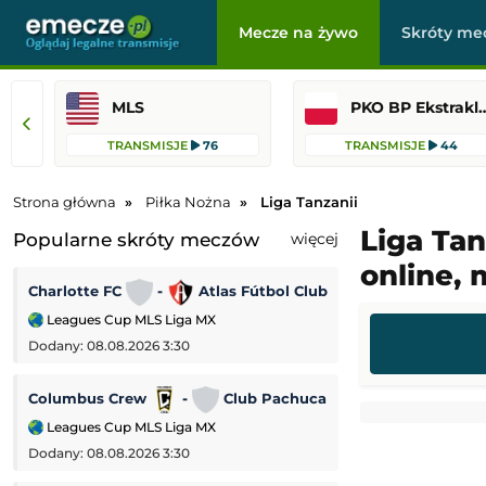
Mecze na żywo
Skróty me
MLS
PKO BP Ekst
TRANSMISJE
76
TRANSMISJE
44
Strona główna
Piłka Nożna
Liga Tanzanii
Liga Tan
Popularne skróty meczów
więcej
online,
Charlotte FC
-
Atlas Fútbol Club
Wycombe
-
Leagues Cup MLS Liga MX
Puchar Ligi Angiel
Dodany: 08.08.2026 3:30
Dodany: 07.08.2026 
Columbus Crew
-
Club Pachuca
Wolverhampton 
Leagues Cup MLS Liga MX
Puchar Ligi Angiel
Dodany: 08.08.2026 3:30
Dodany: 07.08.2026 