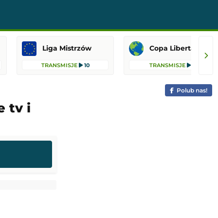
Liga Mistrzów
Copa Libertadores
TRANSMISJE
10
TRANSMISJE
8
Polub nas!
 tv i