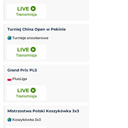
LIVE
LIVE
Transmisja
Transmisja
Turniej China Open w Pekinie
Grand Prix Moto
Turnieje snookerowe
MotoGP
LIVE
LIVE
Transmisja
Transmisja
Grand Prix PLS
Czornomoreć Od
PlusLiga
Liga Ukraińska
LIVE
12:00
Transmisja
Transmisja
Mistrzostwa Polski Koszykówka 3x3
Korona Kielce II
Koszykówka 3x3
3. Liga Polska