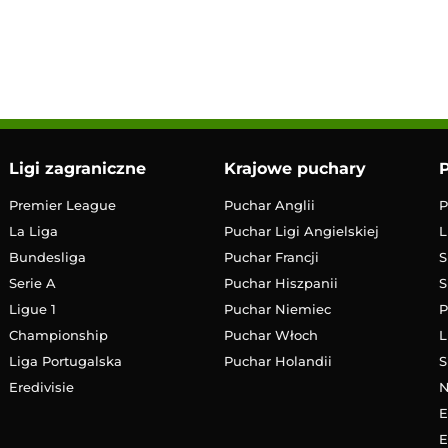
12:00
Transmisja
Ligi zagraniczne
Krajowe puchary
P
Premier League
Puchar Anglii
P
La Liga
Puchar Ligi Angielskiej
L
Bundesliga
Puchar Francji
S
Serie A
Puchar Hiszpanii
S
Ligue 1
Puchar Niemiec
P
Championship
Puchar Włoch
L
Liga Portugalska
Puchar Holandii
S
Eredivisie
E
E