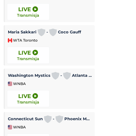
LIVE
LIVE
Transmisja
Transmisja
Maria Sakkari
-
Coco Gauff
WTA Toronto
Lekkoatletyka
LIVE
LIVE
Transmisja
Transmisja
Turniej WTA w To
Washington Mystics
-
Atlanta Dream
WNBA
WTA Toronto
LIVE
LIVE
Transmisja
Transmisja
Connecticut Sun
-
Phoenix Mercury
Tigres UANL
WNBA
Leagues Cup MLS