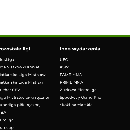
ozostałe ligi
Inne wydarzenia
lusLiga
UFC
iga Siatkówki Kobiet
KSW
iatkarska Liga Mistrzów
FAME MMA
iatkarska Liga Mistrzyń
PRIME MMA
uchar CEV
Żużlowa Ekstraliga
iga Mistrzów piłki ręcznej
Speedway Grand Prix
uperliga piłki ręcznej
Skoki narciarskie
NBA
uroliga
urocup