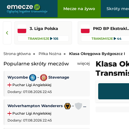
Mecze na żywo
Skróty me
3. Liga Polska
PKO BP Ekst
TRANSMISJE
105
TRANSMISJE
44
Strona główna
Piłka Nożna
Klasa Okręgowa Bydgoszcz I
Klasa O
Popularne skróty meczów
więcej
Transmis
Wycombe
-
Stevenage
SL Benfica
-
Puchar Ligi Angielskiej
Liga Europejska
Dodany: 07.08.2026 22:45
Dodany: 06.08.2026
Wolverhampton Wanderers
-
Port Vale
Bohemians
-
Puchar Ligi Angielskiej
Liga Konferencji
Dodany: 07.08.2026 22:45
Dodany: 06.08.2026