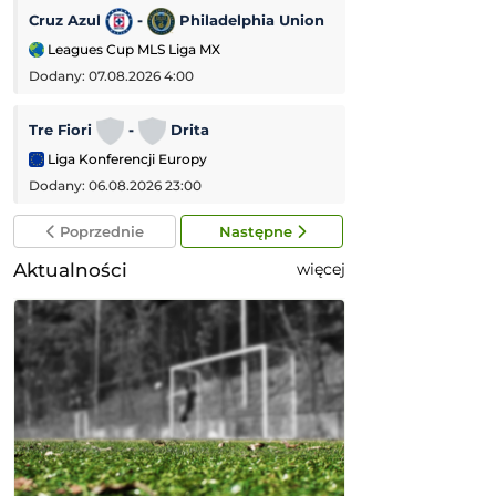
Cruz Azul
-
Philadelphia Union
Bristol City
-
Leagues Cup MLS Liga MX
Puchar Ligi Angiel
Dodany: 07.08.2026 4:00
Dodany: 06.08.2026
Tre Fiori
-
Drita
HNK Rijeka
-
Liga Konferencji Europy
Liga Konferencji
Dodany: 06.08.2026 23:00
Dodany: 06.08.2026
Poprzednie
Następne
Aktualności
więcej