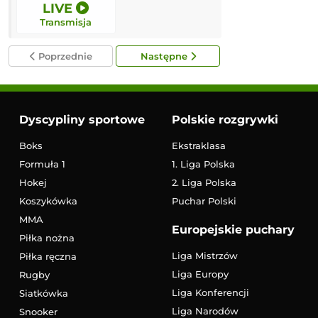
LIVE
LIVE
Transmisja
Transmisja
Poprzednie
Następne
Dyscypliny sportowe
Polskie rozgrywki
Boks
Ekstraklasa
Formuła 1
1. Liga Polska
Hokej
2. Liga Polska
Koszykówka
Puchar Polski
MMA
Europejskie puchary
Piłka nożna
Liga Mistrzów
Piłka ręczna
Liga Europy
Rugby
Liga Konferencji
Siatkówka
Liga Narodów
Snooker