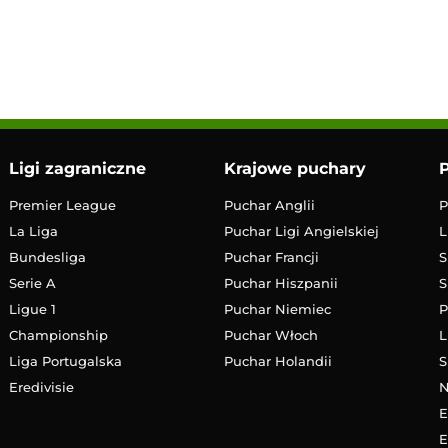
10:00
Transmisja
Ligi zagraniczne
Krajowe puchary
P
Premier League
Puchar Anglii
P
La Liga
Puchar Ligi Angielskiej
L
Bundesliga
Puchar Francji
S
Serie A
Puchar Hiszpanii
S
Ligue 1
Puchar Niemiec
P
Championship
Puchar Włoch
L
Liga Portugalska
Puchar Holandii
S
Eredivisie
E
E