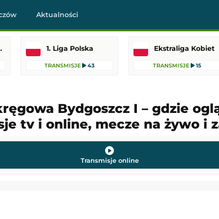
czów
Aktualności
raklasa
1. Liga Polska
Ekstraliga Kobiet
TRANSMISJE
43
TRANSMISJE
15
kręgowa Bydgoszcz I – gdzie ogl
je tv i online, mecze na żywo i 
Hearts
SC Braga
-
Dinamo Mińsk
Liga Konferencji Europy
 23:00
Dodany: 06.08.2026 22:30
Transmisje online
FC Midtjylland
Fiorentina
-
Deportivo La Coruña
 Europy
Mecz towarzyski
 22:45
Dodany: 06.08.2026 22:00