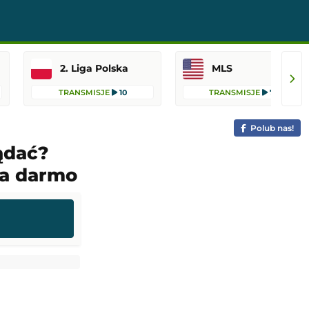
2. Liga Polska
MLS
TRANSMISJE
10
TRANSMISJE
76
Polub nas!
ądać?
za darmo