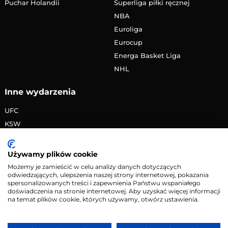
Puchar Holandii
Superliga piłki ręcznej
NBA
Euroliga
Eurocup
Energa Basket Liga
NHL
Inne wydarzenia
UFC
KSW
FAME MMA
PRIME MMA
Używamy plików cookie
Żużlowa Ekstraliga
Możemy je zamieścić w celu analizy danych dotyczących
odwiedzających, ulepszenia naszej strony internetowej, pokazania
Speedway Grand Prix
spersonalizowanych treści i zapewnienia Państwu wspaniałego
Skoki narciarskie
doświadczenia na stronie internetowej. Aby uzyskać więcej informacji
na temat plików cookie, których używamy, otwórz ustawienia.
Copyright © 2026 eMecze.pl