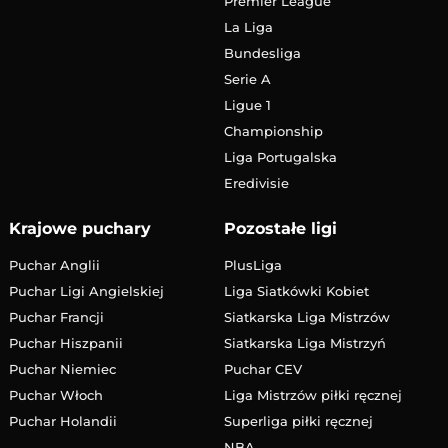
Premier League
La Liga
Bundesliga
Serie A
Ligue 1
Championship
Liga Portugalska
Eredivisie
Krajowe puchary
Pozostałe ligi
Puchar Anglii
PlusLiga
Puchar Ligi Angielskiej
Liga Siatkówki Kobiet
Puchar Francji
Siatkarska Liga Mistrzów
Puchar Hiszpanii
Siatkarska Liga Mistrzyń
Puchar Niemiec
Puchar CEV
Puchar Włoch
Liga Mistrzów piłki ręcznej
Puchar Holandii
Superliga piłki ręcznej
NBA