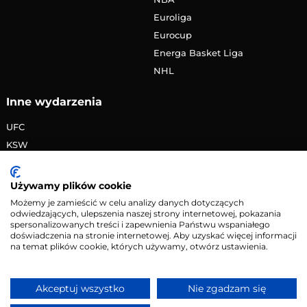
Euroliga
Eurocup
Energa Basket Liga
NHL
Inne wydarzenia
UFC
KSW
FAME MMA
PRIME MMA
Używamy plików cookie
Żużlowa Ekstraliga
Możemy je zamieścić w celu analizy danych dotyczących
odwiedzających, ulepszenia naszej strony internetowej, pokazania
Speedway Grand Prix
spersonalizowanych treści i zapewnienia Państwu wspaniałego
Skoki narciarskie
doświadczenia na stronie internetowej. Aby uzyskać więcej informacji
na temat plików cookie, których używamy, otwórz ustawienia.
Copyright © 2026 eMecze.pl
Akceptuj wszystko
Nie zgadzam się
Kontakt
•
Reklama
•
Polityka prywatności