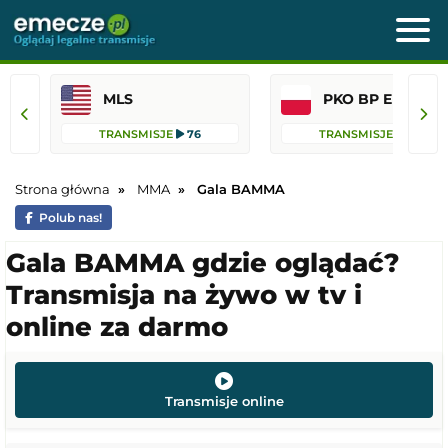
MLS
PKO BP Ekst
TRANSMISJE
76
TRANSMISJE
45
Strona główna
MMA
Gala BAMMA
Polub nas!
Gala BAMMA gdzie oglądać?
Transmisja na żywo w tv i
online za darmo
Transmisje online