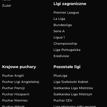
Ligi zagraniczne
Żużel
Premier League
La Liga
Bundesliga
Serie A
Ligue 1
Championship
Liga Portugalska
Eredivisie
Krajowe puchary
Pozostałe ligi
Puchar Anglii
PlusLiga
Puchar Ligi Angielskiej
Liga Siatkówki Kobiet
Puchar Francji
Siatkarska Liga Mistrzów
Puchar Hiszpanii
Siatkarska Liga Mistrzyń
Puchar Niemiec
Puchar CEV
Puchar Włoch
Liga Mistrzów piłki ręcznej