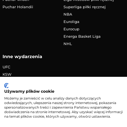
Puchar Holandii
Superliga piłki ręcznej
NBA
Euroliga
Eurocup
Energa Basket Liga
NHL
Inne wydarzenia
UFC
KSW
FAME MMA
PRIME MMA
Używamy plików cookie
Żużlowa Ekstraliga
Możemy je zamieścić w celu analizy danych dotyczących
odwiedzających, ulepszenia naszej strony internetowej, pokazania
Speedway Grand Prix
spersonalizowanych treści i zapewnienia Państwu wspaniałego
Skoki narciarskie
doświadczenia na stronie internetowej. Aby uzyskać więcej informacji
na temat plików cookie, których używamy, otwórz ustawienia.