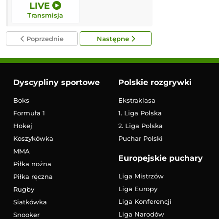
LIVE
LIVE
Transmisja
Transmisja
Poprzednie
Następne
Dyscypliny sportowe
Polskie rozgrywki
Boks
Ekstraklasa
Formuła 1
1. Liga Polska
Hokej
2. Liga Polska
Koszykówka
Puchar Polski
MMA
Europejskie puchary
Piłka nożna
Liga Mistrzów
Piłka ręczna
Liga Europy
Rugby
Liga Konferencji
Siatkówka
Liga Narodów
Snooker