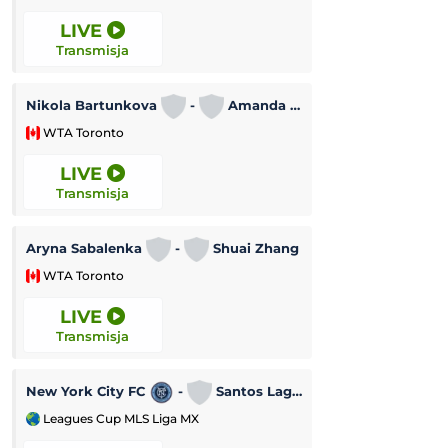
LIVE
LIVE
Transmisja
Transmisja
Turniej WTA w To
Nikola Bartunkova
-
Amanda Anisimowa
WTA Toronto
WTA Toronto
LIVE
LIVE
Transmisja
Transmisja
Turniej ATP w Mo
Aryna Sabalenka
-
Shuai Zhang
WTA Toronto
ATP Montreal
LIVE
LIVE
Transmisja
Transmisja
New York City FC
-
Santos Laguna
Elina Svitolina
Leagues Cup MLS Liga MX
WTA Toronto