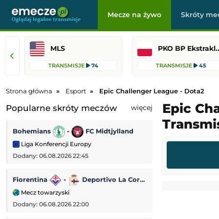
Mecze na żywo
Skróty me
MLS
PKO BP Ekst
TRANSMISJE
74
TRANSMISJE
45
Strona główna
Esport
Epic Challenger League - Dota2
Epic Cha
Popularne skróty meczów
więcej
Transmis
Bohemians
-
FC Midtjylland
Dynamo Kijów
Liga Konferencji Europy
Liga Konferencji
Dodany: 06.08.2026 22:45
Dodany: 06.08.2026 
Fiorentina
-
Deportivo La Coruña
Lincoln Red Imp
Mecz towarzyski
Liga Europejska
Dodany: 06.08.2026 22:00
Dodany: 06.08.2026 