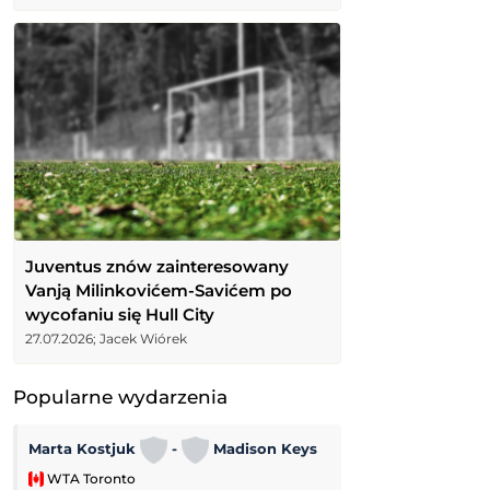
Juventus znów zainteresowany
Vanją Milinkovićem-Savićem po
wycofaniu się Hull City
27.07.2026; Jacek Wiórek
Popularne wydarzenia
Marta Kostjuk
-
Madison Keys
Cruz Azul
-
WTA Toronto
Leagues Cup MLS