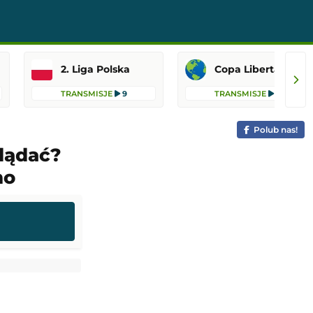
2. Liga Polska
Copa Libertadores
TRANSMISJE
9
TRANSMISJE
6
Polub nas!
glądać?
mo