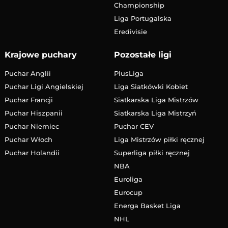
Championship
Liga Portugalska
Eredivisie
Krajowe puchary
Pozostałe ligi
Puchar Anglii
PlusLiga
Puchar Ligi Angielskiej
Liga Siatkówki Kobiet
Puchar Francji
Siatkarska Liga Mistrzów
Puchar Hiszpanii
Siatkarska Liga Mistrzyń
Puchar Niemiec
Puchar CEV
Puchar Włoch
Liga Mistrzów piłki ręcznej
Puchar Holandii
Superliga piłki ręcznej
NBA
Euroliga
Eurocup
Energa Basket Liga
NHL