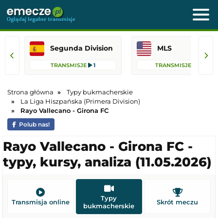
Segunda Division
MLS
TRANSMISJE
1
TRANSMISJE
76
Strona główna
Typy bukmacherskie
La Liga Hiszpańska (Primera Division)
Rayo Vallecano - Girona FC
Polub nas!
Rayo Vallecano - Girona FC -
typy, kursy, analiza (11.05.2026)
Typy
Transmisja online
Skrót meczu
bukmacherskie