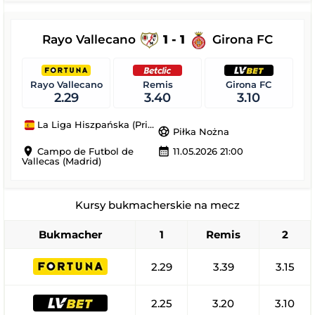
Rayo Vallecano
1 - 1
Girona FC
Rayo Vallecano
Remis
Girona FC
2.29
3.40
3.10
La Liga Hiszpańska (Primera Division)
sports_soccer
Piłka Nożna
location_on
calendar_month
Campo de Futbol de
11.05.2026 21:00
Vallecas (Madrid)
Kursy bukmacherskie na mecz
Bukmacher
1
Remis
2
2.29
3.39
3.15
2.25
3.20
3.10