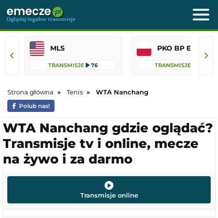
MLS
PKO BP Ekst
TRANSMISJE
76
TRANSMISJE
44
Strona główna
Tenis
WTA Nanchang
Polub nas!
WTA Nanchang gdzie oglądać?
Transmisje tv i online, mecze
na żywo i za darmo
Transmisje online