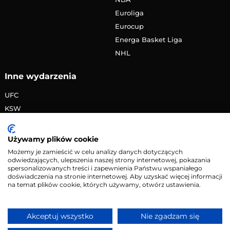
Euroliga
Eurocup
Energa Basket Liga
NHL
Inne wydarzenia
UFC
KSW
FAME MMA
PRIME MMA
Używamy plików cookie
Żużlowa Ekstraliga
Możemy je zamieścić w celu analizy danych dotyczących
odwiedzających, ulepszenia naszej strony internetowej, pokazania
Speedway Grand Prix
spersonalizowanych treści i zapewnienia Państwu wspaniałego
Skoki narciarskie
doświadczenia na stronie internetowej. Aby uzyskać więcej informacji
na temat plików cookie, których używamy, otwórz ustawienia.
Copyright © 2026 eMecze.pl
Akceptuj wszystko
Nie zgadzam się
Kontakt
•
Reklama
•
Polityka prywatności