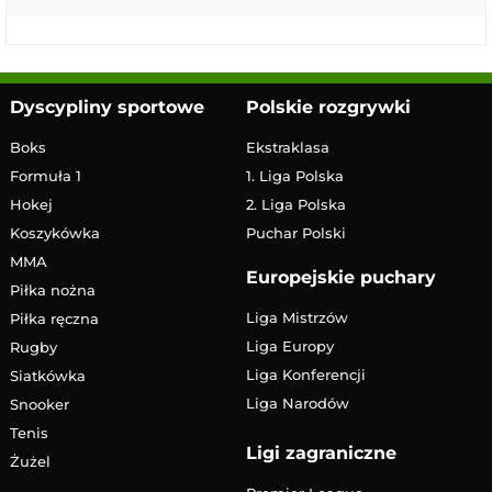
Dyscypliny sportowe
Polskie rozgrywki
Boks
Ekstraklasa
Formuła 1
1. Liga Polska
Hokej
2. Liga Polska
Koszykówka
Puchar Polski
MMA
Europejskie puchary
Piłka nożna
Liga Mistrzów
Piłka ręczna
Liga Europy
Rugby
Liga Konferencji
Siatkówka
Liga Narodów
Snooker
Tenis
Ligi zagraniczne
Żużel