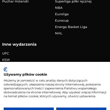
Puchar Holandii
Superliga piłki ręcznej
NBA
Euroliga
Eurocup
Energa Basket Liga
NHL
Inne wydarzenia
UFC
KSW
FAME MMA
PRIME MMA
Używamy plików cookie
Żużlowa Ekstraliga
Możemy je zamieścić w celu analizy danych dotyczących
odwiedzających, ulepszenia naszej strony internetowej, pokazania
Speedway Grand Prix
spersonalizowanych treści i zapewnienia Państwu wspaniałego
Skoki narciarskie
doświadczenia na stronie internetowej. Aby uzyskać więcej informacji
na temat plików cookie, których używamy, otwórz ustawienia.
Copyright © 2026 eMecze.pl