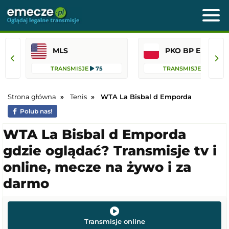
MLS
PKO BP Ekst
TRANSMISJE
75
TRANSMISJE
36
Strona główna
Tenis
WTA La Bisbal d Emporda
Polub nas!
WTA La Bisbal d Emporda
gdzie oglądać? Transmisje tv i
online, mecze na żywo i za
darmo
Transmisje online