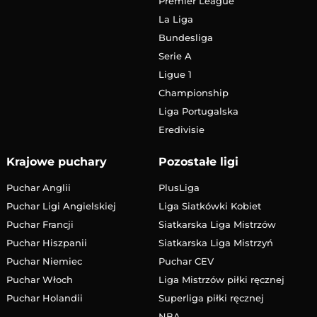
Premier League
La Liga
Bundesliga
Serie A
Ligue 1
Championship
Liga Portugalska
Eredivisie
Krajowe puchary
Pozostałe ligi
Puchar Anglii
PlusLiga
Puchar Ligi Angielskiej
Liga Siatkówki Kobiet
Puchar Francji
Siatkarska Liga Mistrzów
Puchar Hiszpanii
Siatkarska Liga Mistrzyń
Puchar Niemiec
Puchar CEV
Puchar Włoch
Liga Mistrzów piłki ręcznej
Puchar Holandii
Superliga piłki ręcznej
NBA