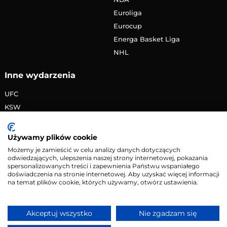
Euroliga
Eurocup
Energa Basket Liga
NHL
Inne wydarzenia
UFC
KSW
FAME MMA
PRIME MMA
Używamy plików cookie
Żużlowa Ekstraliga
Możemy je zamieścić w celu analizy danych dotyczących
odwiedzających, ulepszenia naszej strony internetowej, pokazania
Speedway Grand Prix
spersonalizowanych treści i zapewnienia Państwu wspaniałego
Skoki narciarskie
doświadczenia na stronie internetowej. Aby uzyskać więcej informacji
na temat plików cookie, których używamy, otwórz ustawienia.
Copyright © 2026 eMecze.pl
Akceptuj wszystko
Nie zgadzam się
Kontakt
•
Reklama
•
Polityka prywatności