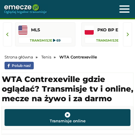
MLS
PKO BP Ekst
TRANSMISJE
69
TRANSMISJE
45
Strona główna
Tenis
WTA Contrexeville
Polub nas!
WTA Contrexeville gdzie
oglądać? Transmisje tv i online,
mecze na żywo i za darmo
Transmisje online