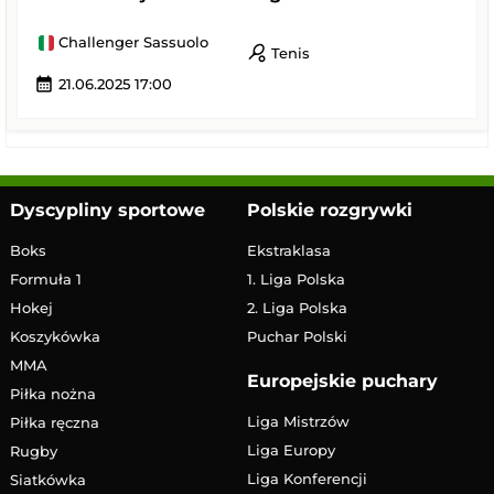
Challenger Sassuolo
sports_tennis
Tenis
calendar_month
21.06.2025 17:00
Dyscypliny sportowe
Polskie rozgrywki
Boks
Ekstraklasa
Formuła 1
1. Liga Polska
Hokej
2. Liga Polska
Koszykówka
Puchar Polski
MMA
Europejskie puchary
Piłka nożna
Liga Mistrzów
Piłka ręczna
Liga Europy
Rugby
Liga Konferencji
Siatkówka