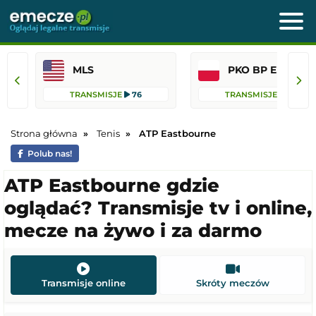
MLS
PKO BP Ekst
TRANSMISJE
76
TRANSMISJE
45
Strona główna
Tenis
ATP Eastbourne
Polub nas!
ATP Eastbourne gdzie
oglądać? Transmisje tv i online,
mecze na żywo i za darmo
Transmisje online
Skróty meczów