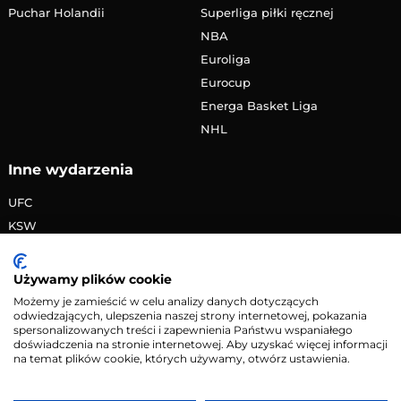
Puchar Holandii
Superliga piłki ręcznej
NBA
Euroliga
Eurocup
Energa Basket Liga
NHL
Inne wydarzenia
UFC
KSW
FAME MMA
PRIME MMA
Używamy plików cookie
Żużlowa Ekstraliga
Możemy je zamieścić w celu analizy danych dotyczących
odwiedzających, ulepszenia naszej strony internetowej, pokazania
Speedway Grand Prix
spersonalizowanych treści i zapewnienia Państwu wspaniałego
Skoki narciarskie
doświadczenia na stronie internetowej. Aby uzyskać więcej informacji
na temat plików cookie, których używamy, otwórz ustawienia.
Copyright © 2026 eMecze.pl