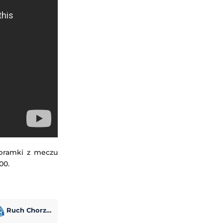
 bramki z meczu
00.
Ruch Chorzów