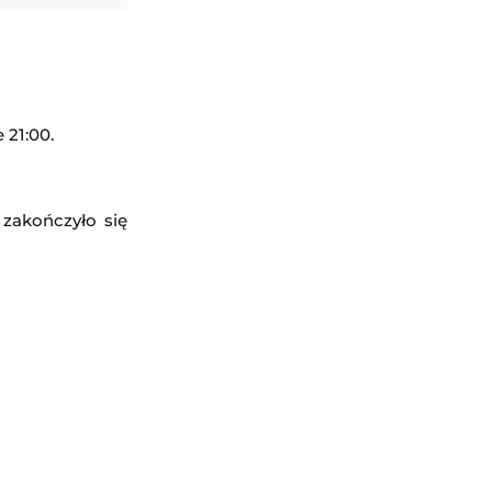
 21:00.
zakończyło się
usarskiego w Międzyzdrojach