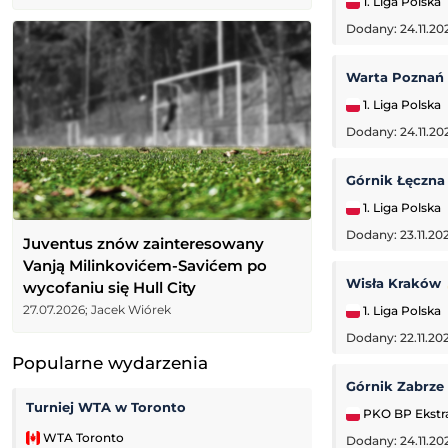
1. Liga Polska
Dodany: 24.11.20
Warta Poznań
1. Liga Polska
Dodany: 24.11.20
Górnik Łęczn
1. Liga Polska
Dodany: 23.11.202
Juventus znów zainteresowany
Vanją Milinkovićem-Savićem po
Wisła Kraków
wycofaniu się Hull City
27.07.2026; Jacek Wiórek
1. Liga Polska
Dodany: 22.11.20
Popularne wydarzenia
Górnik Zabrze
Turniej WTA w Toronto
Turniej ATP Chal
PKO BP Ekstr
WTA Toronto
Challenger Hage
Dodany: 24.11.20