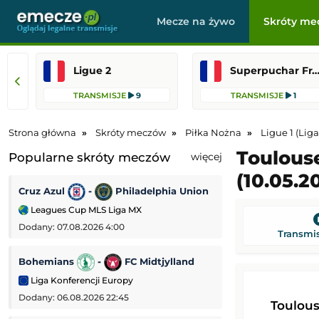
Mecze na żywo
Skróty me
Ligue 2
Superpuchar Franc
TRANSMISJE
9
TRANSMISJE
1
Strona główna
Skróty meczów
Piłka Nożna
Ligue 1 (Lig
Toulous
Popularne skróty meczów
więcej
(10.05.2
Cruz Azul
-
Philadelphia Union
AS Monaco
-
Leagues Cup MLS Liga MX
Mecz towarzyski
Dodany: 07.08.2026 4:00
Dodany: 06.08.2026
Transmis
Bohemians
-
FC Midtjylland
PAOK Saloniki
Liga Konferencji Europy
Liga Europejska
Dodany: 06.08.2026 22:45
Dodany: 06.08.2026 
Toulou