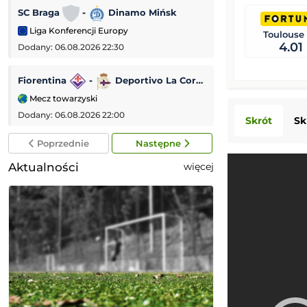
SC Braga
-
Dinamo Mińsk
Dynamo Kijów
Liga Konferencji Europy
Liga Konferencji
Toulouse
4.01
Dodany: 06.08.2026 22:30
Dodany: 06.08.2026 
Fiorentina
-
Deportivo La Coruña
Lincoln Red Imp
Mecz towarzyski
Liga Europejska
Dodany: 06.08.2026 22:00
Dodany: 06.08.2026 
Skrót
Sk
Poprzednie
Następne
Aktualności
więcej