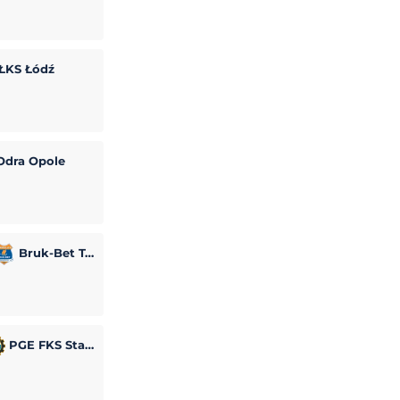
ŁKS Łódź
dra Opole
Bruk-Bet Termalica Nieciecza
PGE FKS Stal Mielec
odzisku Mazowieckim