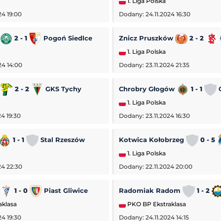
1. Liga Polska
24 19:00
Dodany: 24.11.2024 16:30
2 - 1
Pogoń Siedlce
Znicz Pruszków
2 - 2
1. Liga Polska
24 14:00
Dodany: 23.11.2024 21:35
a
2 - 2
GKS Tychy
Chrobry Głogów
1 - 1
O
1. Liga Polska
4 19:30
Dodany: 23.11.2024 16:30
1 - 1
Stal Rzeszów
Kotwica Kołobrzeg
0 - 5
1. Liga Polska
24 22:30
Dodany: 22.11.2024 20:00
1 - 0
Piast Gliwice
Radomiak Radom
1 - 2
lenger w Hagen
Turniej ATP Challenger w Gr
aklasa
PKO BP Ekstraklasa
n
Challenger Grodzisk Mazowiecki
24 19:30
Dodany: 24.11.2024 14:15