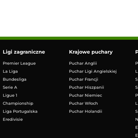
14:30
Transmisja
Ligi zagraniczne
Krajowe puchary
P
Premier League
Puchar Anglii
P
La Liga
Puchar Ligi Angielskiej
L
Bundesliga
Puchar Francji
S
Serie A
Puchar Hiszpanii
S
Ligue 1
Puchar Niemiec
P
Championship
Puchar Włoch
L
Liga Portugalska
Puchar Holandii
S
Eredivisie
E
E