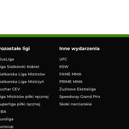
ozostałe ligi
Inne wydarzenia
lusLiga
UFC
iga Siatkówki Kobiet
KSW
iatkarska Liga Mistrzów
FAME MMA
iatkarska Liga Mistrzyń
PRIME MMA
uchar CEV
Żużlowa Ekstraliga
iga Mistrzów piłki ręcznej
Speedway Grand Prix
uperliga piłki ręcznej
Skoki narciarskie
NBA
uroliga
urocup