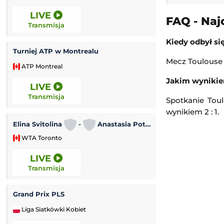
LIVE
10:00
FAQ - Naj
Transmisja
Transmisja
Kiedy odbył si
Turniej ATP w Montrealu
Córdoba CF
-
Mecz Toulouse 
ATP Montreal
Mecz towarzyski
Jakim wynikie
LIVE
10:30
Transmisja
Transmisja
Spotkanie Tou
wynikiem 2 : 1.
Tour de Pologne
Elina Svitolina
-
Anastasia Potapova
WTA Toronto
Kolarstwo
LIVE
10:55
Transmisja
Transmisja
Grand Prix PLS
Grand Prix Moto
Liga Siatkówki Kobiet
MotoGP