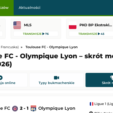
czów
Aktualności
ji
MLS
PKO BP Ekstraklasa
TRANSMISJE
76
TRANSMISJE
45
a Francuska)
Toulouse FC - Olympique Lyon
e FC - Olympique Lyon – skrót 
026)
Getafe CF
IFK Göteborg
-
KAA Gent
Liga Konferencji Europy
 22:00
Dodany: 06.08.2026 21:00
ja online
Typy bukmacherskie
Skrót
-
Anderlecht
Raków Częstochowa
-
Hammarby FF
Liga Konferencji Europy
Ligue 1 (Li
21:45
Dodany: 06.08.2026 21:00
se FC
2 - 1
Olympique Lyon