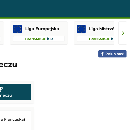
Liga Europejska
Liga Mistrzów
TRANSMISJE
13
TRANSMISJE
10
Polub nas!
meczu
 meczu
ga Francuska)