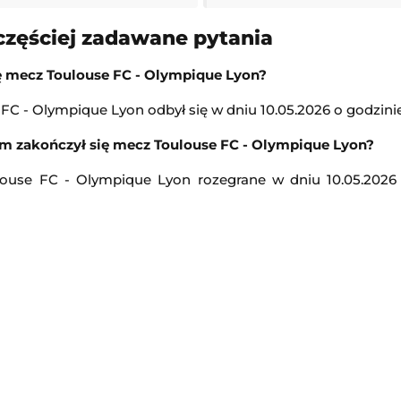
12:00
częściej zadawane pytania
Transmisja
ę mecz Toulouse FC - Olympique Lyon?
Kozerki Open
UD Almería
FC - Olympique Lyon odbył się w dniu 10.05.2026 o godzinie
Challenger Grodzisk Mazowiecki
m zakończył się mecz Toulouse FC - Olympique Lyon?
12:00
Transmisja
louse FC - Olympique Lyon rozegrane w dniu 10.05.2026 
Bayern Monachium
-
Aston Villa
Mecz towarzyski
14:00
Transmisja
GP
Memoriał Władysława Komara i Tadeusza Śl
Lekkoatletyka