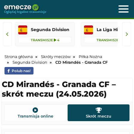
Segunda Division
La Liga Hi
TRANSMISJE
4
TRANSMISJE
2
Strona główna
Skróty meczów
Piłka Nożna
Segunda Division
CD Mirandés - Granada CF
Polub nas!
CD Mirandés - Granada CF –
skrót meczu (24.05.2026)
Transmisja online
Skrót meczu