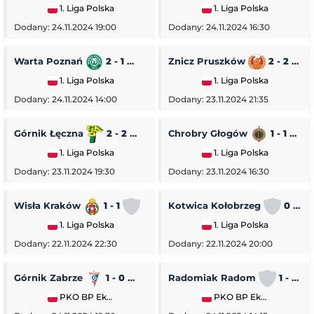
1. Liga Polska
1. Liga Polska
Dodany: 24.11.2024 19:00
Dodany: 24.11.2024 16:30
Warta Poznań
2 - 1
Pogoń Siedlce
Znicz Pruszków
2 - 2
1. Liga Polska
1. Liga Polska
Dodany: 24.11.2024 14:00
Dodany: 23.11.2024 21:35
Górnik Łęczna
2 - 2
GKS Tychy
Chrobry Głogów
1 - 1
O
1. Liga Polska
1. Liga Polska
Dodany: 23.11.2024 19:30
Dodany: 23.11.2024 16:30
Wisła Kraków
1 - 1
Stal Rzeszów
Kotwica Kołobrzeg
0 - 5
1. Liga Polska
1. Liga Polska
Dodany: 22.11.2024 22:30
Dodany: 22.11.2024 20:00
Górnik Zabrze
1 - 0
Piast Gliwice
Radomiak Radom
1 - 2
PKO BP Ekstraklasa
PKO BP Ekstraklasa