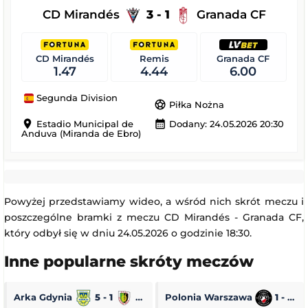
CD Mirandés
3 - 1
Granada CF
CD Mirandés
Remis
Granada CF
1.47
4.44
6.00
Segunda Division
sports_soccer
Piłka Nożna
location_on
calendar_month
Estadio Municipal de
Dodany: 24.05.2026 20:30
Anduva (Miranda de Ebro)
Powyżej przedstawiamy wideo, a wśród nich skrót meczu i
poszczególne bramki z meczu CD Mirandés - Granada CF,
który odbył się w dniu 24.05.2026 o godzinie 18:30.
Inne popularne skróty meczów
Arka Gdynia
5 - 1
Stal Stalowa Wola
Polonia Warszawa
1 - 0