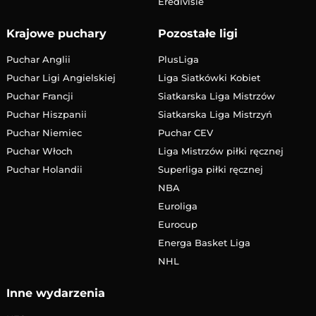
Eredivisie
Krajowe puchary
Pozostałe ligi
Puchar Anglii
PlusLiga
Puchar Ligi Angielskiej
Liga Siatkówki Kobiet
Puchar Francji
Siatkarska Liga Mistrzów
Puchar Hiszpanii
Siatkarska Liga Mistrzyń
Puchar Niemiec
Puchar CEV
Puchar Włoch
Liga Mistrzów piłki ręcznej
Puchar Holandii
Superliga piłki ręcznej
NBA
Euroliga
Eurocup
Energa Basket Liga
NHL
Inne wydarzenia