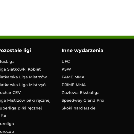
ozostałe ligi
Inne wydarzenia
lusLiga
UFC
iga Siatkówki Kobiet
KSW
iatkarska Liga Mistrzów
FAME MMA
iatkarska Liga Mistrzyń
PRIME MMA
uchar CEV
Żużlowa Ekstraliga
iga Mistrzów piłki ręcznej
Speedway Grand Prix
uperliga piłki ręcznej
Skoki narciarskie
NBA
uroliga
urocup