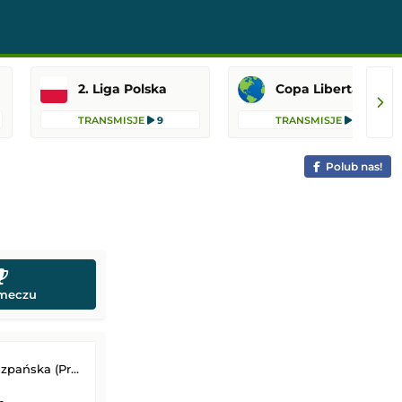
2. Liga Polska
Copa Libertadores
TRANSMISJE
9
TRANSMISJE
6
Polub nas!
 meczu
 (Primera Division)