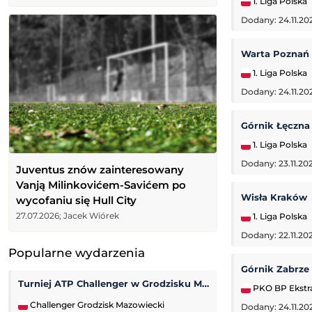
1. Liga Polska
Dodany: 24.11.20
Warta Poznań
1. Liga Polska
Dodany: 24.11.20
Górnik Łęczn
1. Liga Polska
Dodany: 23.11.202
Juventus znów zainteresowany
Vanją Milinkovićem-Savićem po
Wisła Kraków
wycofaniu się Hull City
27.07.2026; Jacek Wiórek
1. Liga Polska
Dodany: 22.11.20
Popularne wydarzenia
Górnik Zabrze
Turniej ATP Challenger w Grodzisku Mazowieckim
Viktorija Golubic
PKO BP Ekstr
Challenger Grodzisk Mazowiecki
WTA Toronto
Dodany: 24.11.20