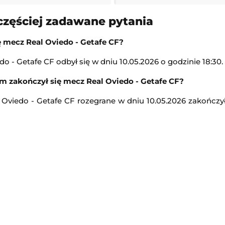
LIVE
częściej zadawane pytania
Transmisja
ę mecz Real Oviedo - Getafe CF?
-
Northampton
Hibernian
-
Shkendija
o - Getafe CF odbył się w dniu 10.05.2026 o godzinie 18:30.
ielska Liga Żużlowa)
Liga Konferencji Europy
m zakończył się mecz Real Oviedo - Getafe CF?
LIVE
Transmisja
 Oviedo - Getafe CF rozegrane w dniu 10.05.2026 zakończy
-
Leicester Lions
Partizan Belgrad
-
Tobol
ielska Liga Żużlowa)
Liga Konferencji Europy
LIVE
Transmisja
PGA Tour
-
Kamilla Rachimowa
Golf