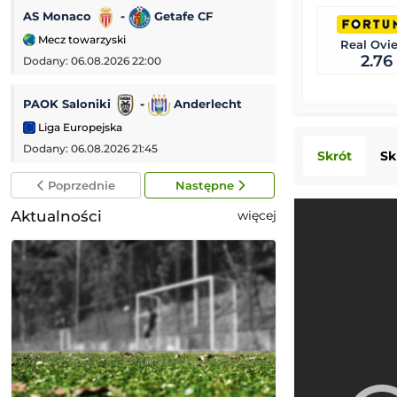
AS Monaco
-
Getafe CF
IFK Göteborg
Mecz towarzyski
Liga Konferencji
Real Ovi
2.76
Dodany: 06.08.2026 22:00
Dodany: 06.08.2026 
PAOK Saloniki
-
Anderlecht
Jagiellonia Biały
Liga Europejska
Liga Europejska
Dodany: 06.08.2026 21:45
Dodany: 06.08.2026
Skrót
Sk
Poprzednie
Następne
Aktualności
więcej