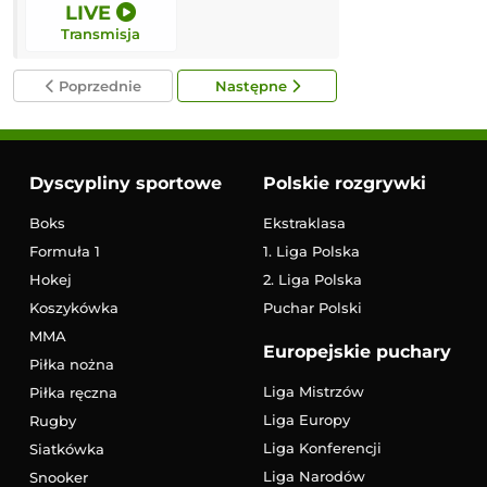
LIVE
LIVE
Transmisja
Transmisja
Poprzednie
Następne
Dyscypliny sportowe
Polskie rozgrywki
Boks
Ekstraklasa
Formuła 1
1. Liga Polska
Hokej
2. Liga Polska
Koszykówka
Puchar Polski
MMA
Europejskie puchary
Piłka nożna
Liga Mistrzów
Piłka ręczna
Liga Europy
Rugby
Liga Konferencji
Siatkówka
Liga Narodów
Snooker