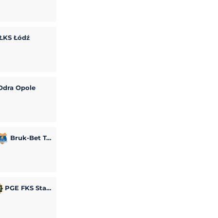
ŁKS Łódź
dra Opole
Bruk-Bet Termalica Nieciecza
PGE FKS Stal Mielec