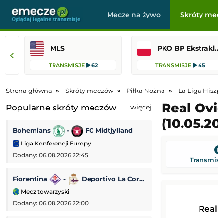
Mecze na żywo
Skróty me
MLS
PKO BP Ekst
TRANSMISJE
62
TRANSMISJE
45
Strona główna
Skróty meczów
Piłka Nożna
La Liga Hisz
Real Ovi
Popularne skróty meczów
więcej
(10.05.2
Bohemians
-
FC Midtjylland
Dynamo Kijów
Liga Konferencji Europy
Liga Konferencji
Dodany: 06.08.2026 22:45
Dodany: 06.08.2026 
Transmis
Fiorentina
-
Deportivo La Coruña
Lincoln Red Imp
Mecz towarzyski
Liga Europejska
Dodany: 06.08.2026 22:00
Dodany: 06.08.2026 
Rea