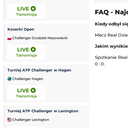
LIVE
LIVE
FAQ - Naj
Transmisja
Transmisja
Kiedy odbył si
Kozerki Open
Ipswich Witches
Mecz Real Ovied
Challenger Grodzisk Mazowiecki
Elite League (Ang
Jakim wynikie
LIVE
LIVE
Transmisja
Transmisja
Spotkanie Real
0 : 0.
Turniej ATP Challenger w Hagen
Sheffield Tigers
Challenger Hagen
Elite League (Ang
LIVE
LIVE
Transmisja
Transmisja
Turniej ATP Challenger w Lexington
Jessica Pegula
Challenger Lexington
WTA Toronto