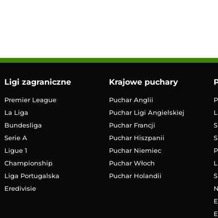
LIVE
Transmisja
Ligi zagraniczne
Krajowe puchary
P
Premier League
Puchar Anglii
P
La Liga
Puchar Ligi Angielskiej
L
Bundesliga
Puchar Francji
S
Serie A
Puchar Hiszpanii
S
Ligue 1
Puchar Niemiec
P
Championship
Puchar Włoch
L
Liga Portugalska
Puchar Holandii
S
Eredivisie
E
E