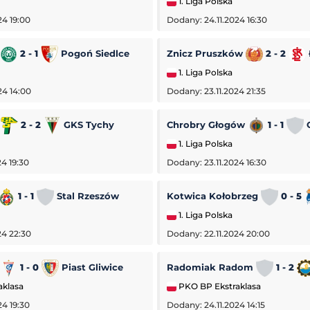
1. Liga Polska
24 19:00
Dodany: 24.11.2024 16:30
2 - 1
Pogoń Siedlce
Znicz Pruszków
2 - 2
1. Liga Polska
24 14:00
Dodany: 23.11.2024 21:35
a
2 - 2
GKS Tychy
Chrobry Głogów
1 - 1
O
1. Liga Polska
4 19:30
Dodany: 23.11.2024 16:30
1 - 1
Stal Rzeszów
Kotwica Kołobrzeg
0 - 5
1. Liga Polska
24 22:30
Dodany: 22.11.2024 20:00
1 - 0
Piast Gliwice
Radomiak Radom
1 - 2
-
Iga Świątek
SL Benfica
-
Hearts
aklasa
PKO BP Ekstraklasa
Liga Europejska
24 19:30
Dodany: 24.11.2024 14:15