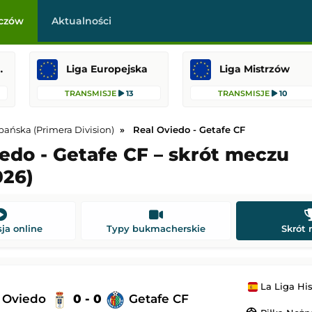
czów
Aktualności
raklasa
Liga Europejska
Liga Mistrzów
TRANSMISJE
13
TRANSMISJE
10
pańska (Primera Division)
Real Oviedo - Getafe CF
edo - Getafe CF – skrót meczu
026)
-
Qarabağ Ağdam
HJK Helsinki
-
Motherwell
 Europy
Liga Konferencji Europy
21:00
Dodany: 06.08.2026 20:00
ja online
Typy bukmacherskie
Skrót
s
-
Omonia Nikozja
Paide
-
Rapid Wiedeń
Liga Konferencji Europy
La Liga Hiszpańska
21:00
Dodany: 06.08.2026 20:00
l Oviedo
0 - 0
Getafe CF