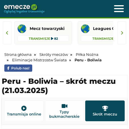
Mecz towarzyski
Leagues 
TRANSMISJE
82
TRANSMISJE
31
Strona główna
Skróty meczów
Piłka Nożna
Eliminacje Mistrzostw Świata
Peru - Boliwia
Polub nas!
Peru - Boliwia – skrót meczu
(21.03.2025)
Typy
Transmisja online
Skrót meczu
bukmacherskie