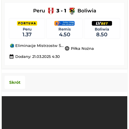
Peru
3 - 1
Boliwia
Peru
Remis
Boliwia
1.37
4.50
8.50
Eliminacje Mistrzostw Świata
sports_soccer
Piłka Nożna
calendar_month
Dodany: 21.03.2025 4:30
Skrót