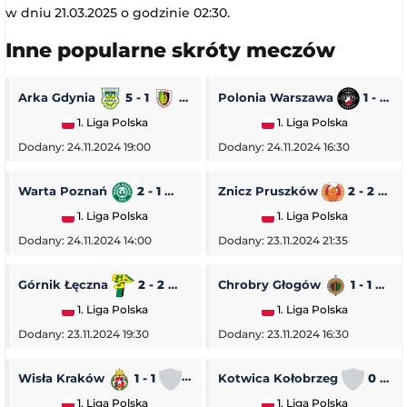
w dniu 21.03.2025 o godzinie 02:30.
Inne popularne skróty meczów
Arka Gdynia
5 - 1
Stal Stalowa Wola
Polonia Warszawa
1 - 0
1. Liga Polska
1. Liga Polska
Dodany: 24.11.2024 19:00
Dodany: 24.11.2024 16:30
Warta Poznań
2 - 1
Pogoń Siedlce
Znicz Pruszków
2 - 2
1. Liga Polska
1. Liga Polska
Dodany: 24.11.2024 14:00
Dodany: 23.11.2024 21:35
Górnik Łęczna
2 - 2
GKS Tychy
Chrobry Głogów
1 - 1
O
1. Liga Polska
1. Liga Polska
Dodany: 23.11.2024 19:30
Dodany: 23.11.2024 16:30
Wisła Kraków
1 - 1
Stal Rzeszów
Kotwica Kołobrzeg
0 - 5
1. Liga Polska
1. Liga Polska