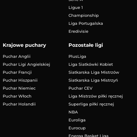
Ligue 1
Championship
Liga Portugalska
Eredivisie
Krajowe puchary
Pozostałe ligi
Puchar Anglii
PlusLiga
Puchar Ligi Angielskiej
Liga Siatkówki Kobiet
Puchar Francji
Siatkarska Liga Mistrzów
Puchar Hiszpanii
Siatkarska Liga Mistrzyń
Puchar Niemiec
Puchar CEV
Puchar Włoch
Liga Mistrzów piłki ręcznej
Puchar Holandii
Superliga piłki ręcznej
NBA
Euroliga
Eurocup
Energa Basket Liga