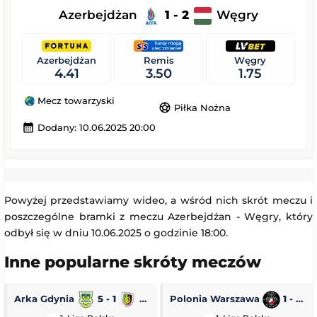
Azerbejdżan
1 - 2
Węgry
Azerbejdżan
Remis
Węgry
4.41
3.50
1.75
Mecz towarzyski
sports_soccer
Piłka Nożna
calendar_month
Dodany: 10.06.2025 20:00
Powyżej przedstawiamy wideo, a wśród nich skrót meczu i
poszczególne bramki z meczu Azerbejdżan - Węgry, który
odbył się w dniu 10.06.2025 o godzinie 18:00.
Inne popularne skróty meczów
Arka Gdynia
5 - 1
Stal Stalowa Wola
Polonia Warszawa
1 - 0