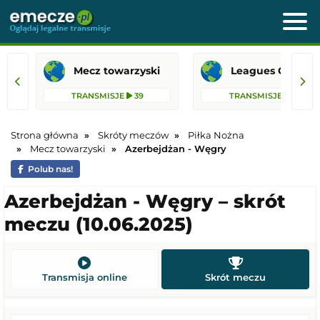
Mecz towarzyski
Leagues 
TRANSMISJE
39
TRANSMISJE
18
Strona główna
Skróty meczów
Piłka Nożna
Mecz towarzyski
Azerbejdżan - Węgry
Polub nas!
Azerbejdżan - Węgry – skrót
meczu (10.06.2025)
Transmisja online
Skrót meczu