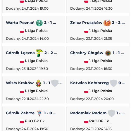
1. Liga Polska
1. Liga Polska
Dodany: 24.11.2024 19:00
Dodany: 24.11.2024 16:30
Warta Poznań
2 - 1
Pogoń Siedlce
Znicz Pruszków
2 - 2
1. Liga Polska
1. Liga Polska
Dodany: 24.11.2024 14:00
Dodany: 23.11.2024 21:35
Górnik Łęczna
2 - 2
GKS Tychy
Chrobry Głogów
1 - 1
O
1. Liga Polska
1. Liga Polska
Dodany: 23.11.2024 19:30
Dodany: 23.11.2024 16:30
Wisła Kraków
1 - 1
Stal Rzeszów
Kotwica Kołobrzeg
0 - 5
1. Liga Polska
1. Liga Polska
Dodany: 22.11.2024 22:30
Dodany: 22.11.2024 20:00
Górnik Zabrze
1 - 0
Piast Gliwice
Radomiak Radom
1 - 2
PKO BP Ekstraklasa
PKO BP Ekstraklasa
Dodany: 24.11.2024 19:30
Dodany: 24.11.2024 14:15