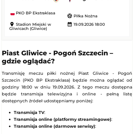
PKO BP Ekstraklasa
sports_soccer
Piłka Nożna
location_on
calendar_month
Stadion Miejski w
19.09.2026 18:00
Gliwicach (Gliwice)
Piast Gliwice - Pogoń Szczecin –
gdzie oglądać?
Transmisję meczu piłki nożnej Piast Gliwice - Pogoń
Szczecin (PKO BP Ekstraklasa) będzie można oglądać od
godziny 18:00 w dniu 19.09.2026. Z tego meczu dostępna
będzie transmisja telewizyjna i online - pełną listę
dostępnych źródeł udostępniamy poniżej:
Transmisja TV
:
Transmisja online (platformy streamingowe)
:
Transmisja online (darmowe serwisy)
: