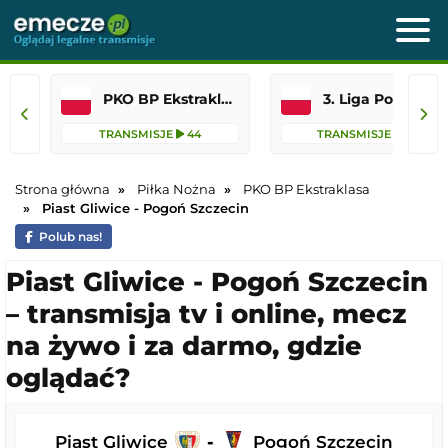
PKO BP Ekstraklasa
3. Liga Polska
TRANSMISJE
44
TRANSMISJE
105
Strona główna
Piłka Nożna
PKO BP Ekstraklasa
Piast Gliwice - Pogoń Szczecin
Polub nas!
Piast Gliwice - Pogoń Szczecin
– transmisja tv i online, mecz
na żywo i za darmo, gdzie
oglądać?
Piast Gliwice
-
Pogoń Szczecin