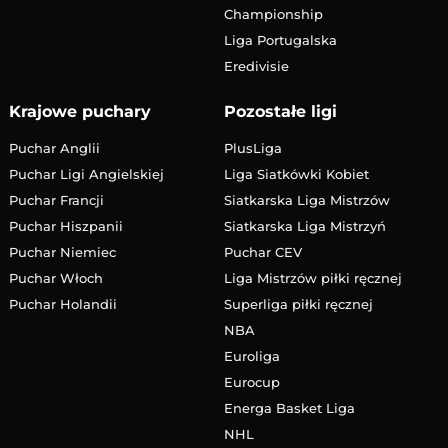
Championship
Liga Portugalska
Eredivisie
Krajowe puchary
Pozostałe ligi
Puchar Anglii
PlusLiga
Puchar Ligi Angielskiej
Liga Siatkówki Kobiet
Puchar Francji
Siatkarska Liga Mistrzów
Puchar Hiszpanii
Siatkarska Liga Mistrzyń
Puchar Niemiec
Puchar CEV
Puchar Włoch
Liga Mistrzów piłki ręcznej
Puchar Holandii
Superliga piłki ręcznej
NBA
Euroliga
Eurocup
Energa Basket Liga
NHL