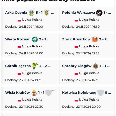
Arka Gdynia
5 - 1
Stal Stalowa Wola
Polonia Warszawa
1 - 0
1. Liga Polska
1. Liga Polska
Dodany: 24.11.2024 19:00
Dodany: 24.11.2024 16:30
Warta Poznań
2 - 1
Pogoń Siedlce
Znicz Pruszków
2 - 2
1. Liga Polska
1. Liga Polska
Dodany: 24.11.2024 14:00
Dodany: 23.11.2024 21:35
Górnik Łęczna
2 - 2
GKS Tychy
Chrobry Głogów
1 - 1
O
1. Liga Polska
1. Liga Polska
Dodany: 23.11.2024 19:30
Dodany: 23.11.2024 16:30
Wisła Kraków
1 - 1
Stal Rzeszów
Kotwica Kołobrzeg
0 - 5
1. Liga Polska
1. Liga Polska
Dodany: 22.11.2024 22:30
Dodany: 22.11.2024 20:00