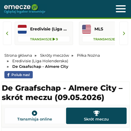
Eredivisie (Liga Holenderska)
MLS
TRANSMISJE
9
TRANSMISJE
75
Strona główna
Skróty meczów
Piłka Nożna
Eredivisie (Liga Holenderska)
De Graafschap - Almere City
Polub nas!
De Graafschap - Almere City –
skrót meczu (09.05.2026)
Transmisja online
Skrót meczu