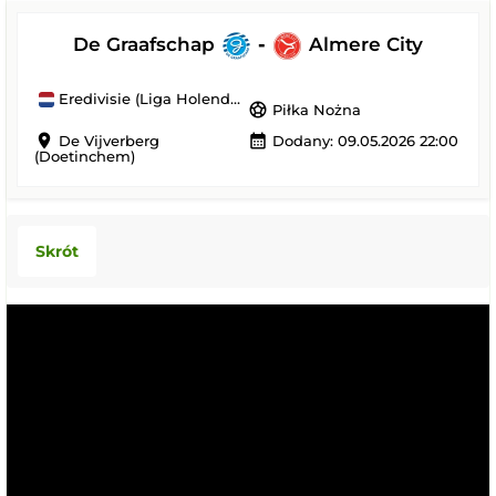
De Graafschap
-
Almere City
Eredivisie (Liga Holenderska)
sports_soccer
Piłka Nożna
location_on
calendar_month
De Vijverberg
Dodany: 09.05.2026 22:00
(Doetinchem)
Skrót