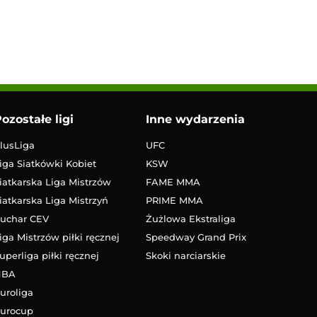
ozostałe ligi
Inne wydarzenia
lusLiga
UFC
iga Siatkówki Kobiet
KSW
iatkarska Liga Mistrzów
FAME MMA
iatkarska Liga Mistrzyń
PRIME MMA
uchar CEV
Żużlowa Ekstraliga
iga Mistrzów piłki ręcznej
Speedway Grand Prix
uperliga piłki ręcznej
Skoki narciarskie
NBA
uroliga
urocup