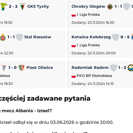
a
2 - 2
GKS Tychy
Chrobry Głogów
1 - 1
O
1. Liga Polska
4 19:30
Dodany: 23.11.2024 16:30
1 - 1
Stal Rzeszów
Kotwica Kołobrzeg
0 - 5
1. Liga Polska
24 22:30
Dodany: 22.11.2024 20:00
1 - 0
Piast Gliwice
Radomiak Radom
1 - 2
aklasa
PKO BP Ekstraklasa
24 19:30
Dodany: 24.11.2024 14:15
częściej zadawane pytania
 mecz Albania - Izrael?
Izrael odbył się w dniu 03.06.2026 o godzinie 20:00.