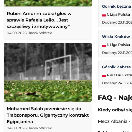
Górnik Łęczn
Ruben Amorim zabrał głos w
1. Liga Polska
sprawie Rafaela Leão. „Jest
Dodany: 23.11.202
szczęśliwy i zmotywowany”
04.08.2026; Jacek Wiórek
Wisła Kraków
1. Liga Polska
Dodany: 22.11.20
Górnik Zabrze
PKO BP Ekstr
Dodany: 24.11.20
FAQ - Naj
Mohamed Salah przeniesie się do
Kiedy odbył się
Trabzonsporu. Gigantyczny kontrakt
Mecz Albania - 
Egipcjanina
04.08.2026; Jacek Wiórek