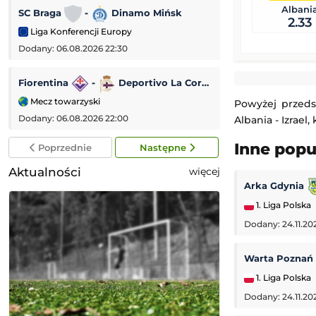
Albani
SC Braga
-
Dinamo Mińsk
Dynamo Kijów
2.33
Liga Konferencji Europy
Liga Konferencji
Dodany: 06.08.2026 22:30
Dodany: 06.08.2026 
Fiorentina
-
Deportivo La Coruña
Lincoln Red Imp
Mecz towarzyski
Liga Europejska
Powyżej przeds
Dodany: 06.08.2026 22:00
Dodany: 06.08.2026 
Albania - Izrael
Inne pop
Poprzednie
Następne
Aktualności
więcej
Arka Gdynia
1. Liga Polska
Dodany: 24.11.20
Warta Poznań
1. Liga Polska
Dodany: 24.11.20