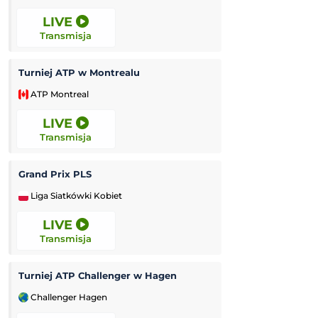
LIVE
LIVE
Transmisja
Transmisja
Turniej ATP w Montrealu
Grand Prix Moto
ATP Montreal
MotoGP
LIVE
LIVE
Transmisja
Transmisja
Grand Prix PLS
Liga Siatkówki Kobiet
Challenger Grodz
LIVE
LIVE
Transmisja
Transmisja
Turniej ATP Challenger w Hagen
Kozerki Open
Challenger Hagen
Challenger Grodz