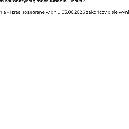
 zakończył się mecz Albania - Izrael?
ia - Izrael rozegrane w dniu 03.06.2026 zakończyło się wynik
Bayern Monachium
-
Aston Villa
Mecz towarzyski