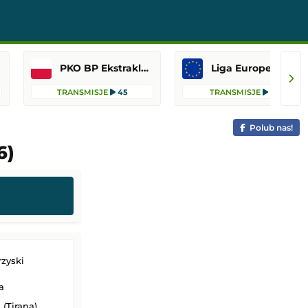
PKO BP Ekstraklasa
Liga Europejska
TRANSMISJE
45
TRANSMISJE
13
Polub nas!
6)
zyski
a
 (Tirana)