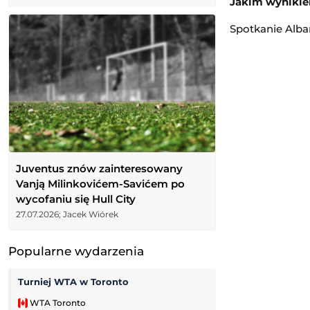
Jakim wynikiem
Spotkanie Alban
Juventus znów zainteresowany
Vanją Milinkovićem-Savićem po
wycofaniu się Hull City
27.07.2026; Jacek Wiórek
Popularne wydarzenia
Turniej WTA w Toronto
Tour de Pologne
WTA Toronto
Kolarstwo