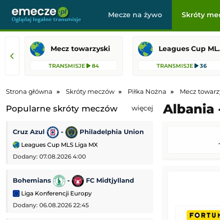
Mecze na żywo
Skróty me
Mecz towarzyski
Leagues 
TRANSMISJE
84
TRANSMISJE
36
Strona główna
Skróty meczów
Piłka Nożna
Mecz towarz
Albania 
Popularne skróty meczów
więcej
Cruz Azul
-
Philadelphia Union
AS Monaco
-
Leagues Cup MLS Liga MX
Mecz towarzyski
Dodany: 07.08.2026 4:00
Dodany: 06.08.2026
Bohemians
-
FC Midtjylland
PAOK Saloniki
Liga Konferencji Europy
Liga Europejska
Dodany: 06.08.2026 22:45
Dodany: 06.08.2026 