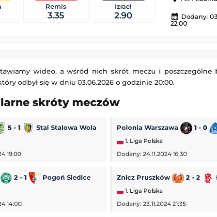
a
Remis
Izrael
-
Qarabağ Ağdam
Red Bull Salzburg
-
Pafos
3.35
2.90
calendar_month
Dodany: 03
 Europy
Liga Europejska
22:00
21:00
Dodany: 06.08.2026 21:00
s
-
Omonia Nikozja
Lech Poznań
-
Klaksvik
Liga Europejska
tawiamy wideo, a wśród nich skrót meczu i poszczególne
21:00
, który odbył się w dniu 03.06.2026 o godzinie 20:00.
Dodany: 06.08.2026 21:00
ularne skróty meczów
5 - 1
Stal Stalowa Wola
Polonia Warszawa
1 - 0
1. Liga Polska
24 19:00
Dodany: 24.11.2024 16:30
2 - 1
Pogoń Siedlce
Znicz Pruszków
2 - 2
1. Liga Polska
24 14:00
Dodany: 23.11.2024 21:35