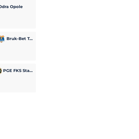
dra Opole
Bruk-Bet Termalica Nieciecza
PGE FKS Stal Mielec