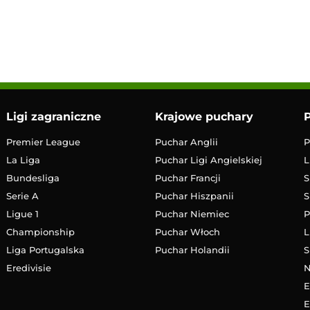
17:00
Transmisja
Ligi zagraniczne
Krajowe puchary
P
Premier League
Puchar Anglii
P
La Liga
Puchar Ligi Angielskiej
L
Bundesliga
Puchar Francji
S
Serie A
Puchar Hiszpanii
S
Ligue 1
Puchar Niemiec
P
Championship
Puchar Włoch
L
Liga Portugalska
Puchar Holandii
S
Eredivisie
E
E