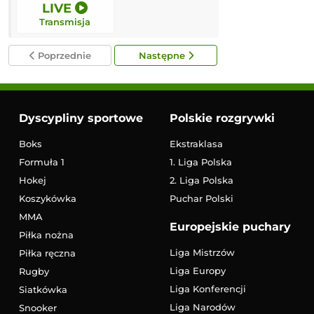
LIVE
LIVE
Transmisja
Transmisja
Poprzednie
Następne
Dyscypliny sportowe
Polskie rozgrywki
Boks
Ekstraklasa
Formuła 1
1. Liga Polska
Hokej
2. Liga Polska
Koszykówka
Puchar Polski
MMA
Europejskie puchary
Piłka nożna
Liga Mistrzów
Piłka ręczna
Liga Europy
Rugby
Liga Konferencji
Siatkówka
Liga Narodów
Snooker