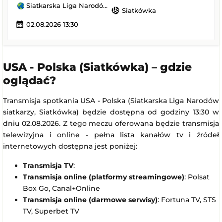
Siatkarska Liga Narodów siatkarzy
sports_volleyball
Siatkówka
calendar_month
02.08.2026 13:30
USA - Polska (Siatkówka) – gdzie
oglądać?
Transmisja spotkania USA - Polska (Siatkarska Liga Narodów
siatkarzy, Siatkówka) będzie dostępna od godziny 13:30 w
dniu 02.08.2026. Z tego meczu oferowana będzie transmisja
telewizyjna i online - pełna lista kanałów tv i źródeł
internetowych dostępna jest poniżej:
Transmisja TV
:
Transmisja online (platformy streamingowe)
: Polsat
Box Go, Canal+Online
Transmisja online (darmowe serwisy)
: Fortuna TV, STS
TV, Superbet TV