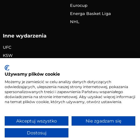
Eurocup
Energa Basket Liga
NHL
Inne wydarzenia
UFC
KSW
FAME MMA
PRIME MMA
Używamy plików cookie
Żużlowa Ekstraliga
Możemy je zamieścić w celu analizy danych dotyczących
odwiedzających, ulepszenia naszej strony internetowej, pokazania
Speedway Grand Prix
spersonalizowanych treści i zapewnienia Państwu wspaniałego
Skoki narciarskie
doświadczenia na stronie internetowej. Aby uzyskać więcej informacji
na temat plików cookie, których używamy, otwórz ustawienia.
Copyright © 2026 eMecze.pl
Akceptuj wszystko
Nie zgadzam się
Kontakt
•
Reklama
•
Polityka prywatności
Dostosuj
Serwis wyłącznie dla osób powyżej 18 lat. Hazard może