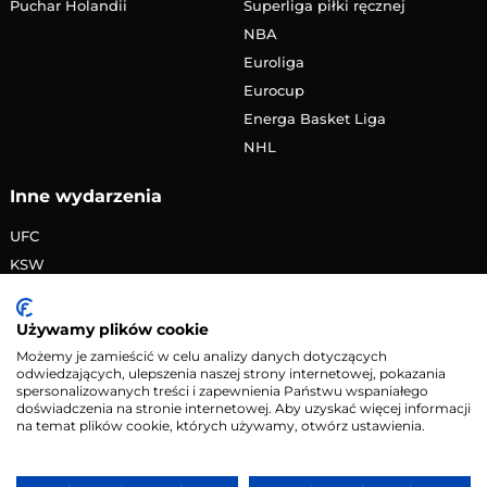
Puchar Holandii
Superliga piłki ręcznej
NBA
Euroliga
Eurocup
Energa Basket Liga
NHL
Inne wydarzenia
UFC
KSW
FAME MMA
PRIME MMA
Używamy plików cookie
Żużlowa Ekstraliga
Możemy je zamieścić w celu analizy danych dotyczących
odwiedzających, ulepszenia naszej strony internetowej, pokazania
Speedway Grand Prix
spersonalizowanych treści i zapewnienia Państwu wspaniałego
Skoki narciarskie
doświadczenia na stronie internetowej. Aby uzyskać więcej informacji
na temat plików cookie, których używamy, otwórz ustawienia.
Copyright © 2026 eMecze.pl