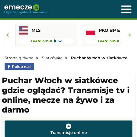
MLS
PKO BP Ekst
TRANSMISJE
62
TRANSMISJE
45
Strona główna
Siatkówka
Puchar Włoch w siatkówce
Polub nas!
Puchar Włoch w siatkówce
gdzie oglądać? Transmisje tv i
online, mecze na żywo i za
darmo
Transmisje online