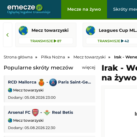
Mecze na żywo
Skróty me
Mecz towarzyski
Leagues 
TRANSMISJE
87
TRANSMISJE
42
Strona główna
Piłka Nożna
Mecz towarzyski
Irak - Wen
Irak - W
Popularne skróty meczów
więcej
na żywo 
RCD Mallorca
-
Paris Saint-Germain
SSC Napoli
-
Mecz towarzyski
Mecz towarzyski
Dodany: 05.08.2026 23:00
Dodany: 05.08.2026
Arsenal FC
-
Real Betis
Aarhus
-
Mecz towarzyski
Liga Mistrzów
Dodany: 05.08.2026 22:30
Dodany: 05.08.2026