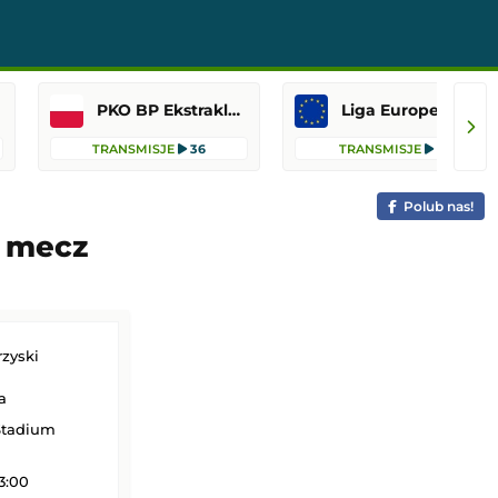
PKO BP Ekstraklasa
Liga Europejska
TRANSMISJE
36
TRANSMISJE
12
Polub nas!
, mecz
zyski
a
Stadium
3:00