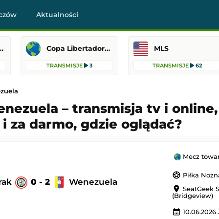
czów
Aktualności
Cup MLS Liga MX
Copa Libertadores
MLS
TRANSMISJE
3
TRANSMISJE
62
ezuela
enezuela – transmisja tv i online
i za darmo, gdzie oglądać?
CA Osasuna
Tigres UANL
-
Real Salt Lake
Leagues Cup MLS Liga MX
 20:30
Dodany: 05.08.2026 6:00
Mecz towar
sports_soccer
Piłka Nożn
Sabah
Columbus Crew
-
Atlas Fútbol Club
Irak
0 - 2
Wenezuela
location_on
SeatGeek 
Leagues Cup MLS Liga MX
(Bridgeview)
 20:30
Dodany: 05.08.2026 3:45
calendar_month
10.06.2026 