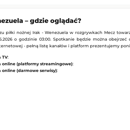
Juventus FC
FC Cincinnati
-
Club Pachuca
Leagues Cup MLS Liga MX
nezuela – gdzie oglądać?
15:30
Dodany: 05.08.2026 3:45
zu piłki nożnej Irak - Wenezuela w rozgrywkach Mecz towarz
Inter Mediolan
Shamrock Rovers
-
Egnatia Rrogozhinë
6.2026 o godzinie 03:00. Spotkanie będzie można obejrzeć d
Liga Europejska
nternetowej - pełną listę kanałów i platform prezentujemy poni
14:00
Dodany: 04.08.2026 23:00
a TV
:
a online (platformy streamingowe)
:
a online (darmowe serwisy)
: