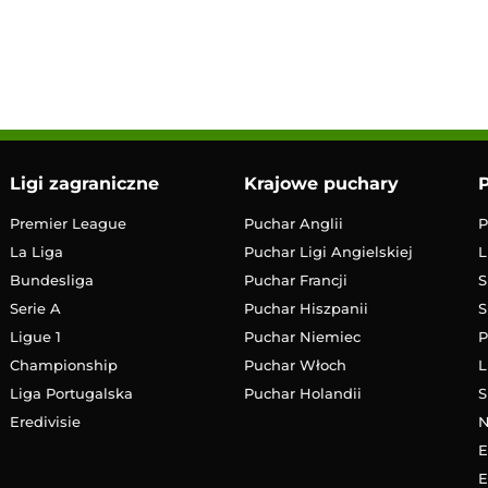
17:00
Transmisja
Ligi zagraniczne
Krajowe puchary
P
Premier League
Puchar Anglii
P
La Liga
Puchar Ligi Angielskiej
L
Bundesliga
Puchar Francji
S
Serie A
Puchar Hiszpanii
S
Ligue 1
Puchar Niemiec
P
Championship
Puchar Włoch
L
Liga Portugalska
Puchar Holandii
S
Eredivisie
E
E