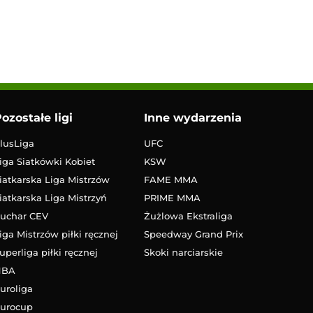
ozostałe ligi
Inne wydarzenia
lusLiga
UFC
iga Siatkówki Kobiet
KSW
iatkarska Liga Mistrzów
FAME MMA
iatkarska Liga Mistrzyń
PRIME MMA
uchar CEV
Żużlowa Ekstraliga
iga Mistrzów piłki ręcznej
Speedway Grand Prix
uperliga piłki ręcznej
Skoki narciarskie
NBA
uroliga
urocup