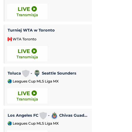
LIVE
10:00
Transmisja
Transmisja
Turniej WTA w Toronto
WTA Toronto
Challenger Grodz
LIVE
10:00
Transmisja
Transmisja
Kozerki Open
Toluca
-
Seattle Sounders
Leagues Cup MLS Liga MX
Challenger Grodz
LIVE
10:00
Transmisja
Transmisja
Turniej ATP Chal
Los Angeles FC
-
Chivas Guadalajara
Leagues Cup MLS Liga MX
Challenger Hage