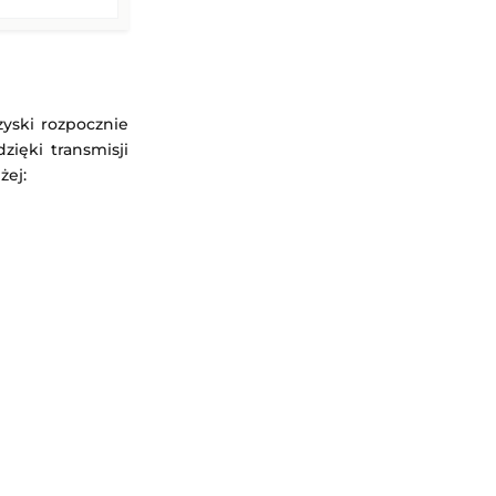
yski rozpocznie
zięki transmisji
żej: