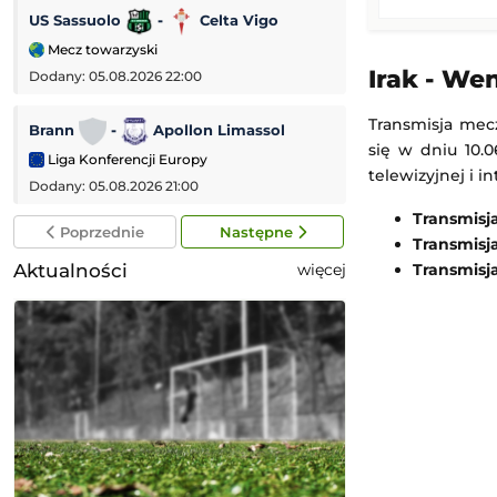
US Sassuolo
-
Celta Vigo
Chelsea FC
-
Mecz towarzyski
Mecz towarzyski
Irak - We
Dodany: 05.08.2026 22:00
Dodany: 05.08.2026 
Transmisja mec
Brann
-
Apollon Limassol
AC Milan
-
się w dniu 10.0
Liga Konferencji Europy
Mecz towarzyski
telewizyjnej i i
Dodany: 05.08.2026 21:00
Dodany: 05.08.2026 
Transmisj
Poprzednie
Następne
Transmisj
Aktualności
Transmisj
więcej