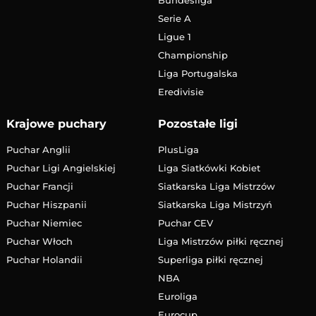
Serie A
Ligue 1
Championship
Liga Portugalska
Eredivisie
Krajowe puchary
Pozostałe ligi
Puchar Anglii
PlusLiga
Puchar Ligi Angielskiej
Liga Siatkówki Kobiet
Puchar Francji
Siatkarska Liga Mistrzów
Puchar Hiszpanii
Siatkarska Liga Mistrzyń
Puchar Niemiec
Puchar CEV
Puchar Włoch
Liga Mistrzów piłki ręcznej
Puchar Holandii
Superliga piłki ręcznej
NBA
Euroliga
Eurocup