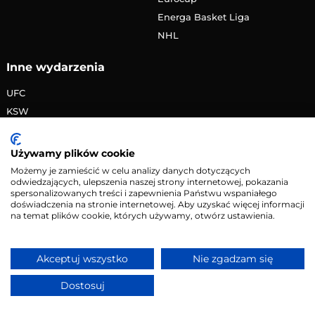
Energa Basket Liga
NHL
Inne wydarzenia
UFC
KSW
FAME MMA
PRIME MMA
Używamy plików cookie
Żużlowa Ekstraliga
Możemy je zamieścić w celu analizy danych dotyczących
odwiedzających, ulepszenia naszej strony internetowej, pokazania
Speedway Grand Prix
spersonalizowanych treści i zapewnienia Państwu wspaniałego
Skoki narciarskie
doświadczenia na stronie internetowej. Aby uzyskać więcej informacji
na temat plików cookie, których używamy, otwórz ustawienia.
Copyright © 2026 eMecze.pl
Akceptuj wszystko
Nie zgadzam się
Kontakt
•
Reklama
•
Polityka prywatności
Dostosuj
Serwis wyłącznie dla osób powyżej 18 lat. Hazard może
uzależniać. Graj odpowiedzialnie.
Szczegóły