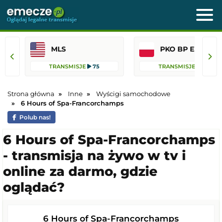
MLS
PKO BP Ekst
TRANSMISJE
75
TRANSMISJE
41
Strona główna
Inne
Wyścigi samochodowe
6 Hours of Spa-Francorchamps
Polub nas!
6 Hours of Spa-Francorchamps
- transmisja na żywo w tv i
online za darmo, gdzie
oglądać?
6 Hours of Spa-Francorchamps