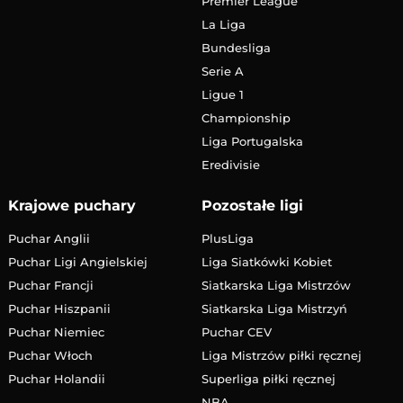
Premier League
La Liga
Bundesliga
Serie A
Ligue 1
Championship
Liga Portugalska
Eredivisie
Krajowe puchary
Pozostałe ligi
Puchar Anglii
PlusLiga
Puchar Ligi Angielskiej
Liga Siatkówki Kobiet
Puchar Francji
Siatkarska Liga Mistrzów
Puchar Hiszpanii
Siatkarska Liga Mistrzyń
Puchar Niemiec
Puchar CEV
Puchar Włoch
Liga Mistrzów piłki ręcznej
Puchar Holandii
Superliga piłki ręcznej
NBA