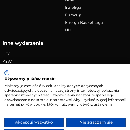
Euroliga
Eurocup
Energa Basket Liga
NHL
Inne wydarzenia
UFC
KSW
FAME MMA
PRIME MMA
Używamy plików cookie
Żużlowa Ekstraliga
Możemy je zamieścić w celu analizy danych dotyczących
odwiedzających, ulepszenia naszej strony internetowej, pokazania
Speedway Grand Prix
spersonalizowanych treści i zapewnienia Państwu wspaniałego
Skoki narciarskie
doświadczenia na stronie internetowej. Aby uzyskać więcej informacji
na temat plików cookie, których używamy, otwórz ustawienia.
Copyright © 2026 eMecze.pl
Akceptuj wszystko
Nie zgadzam się
Kontakt
•
Reklama
•
Polityka prywatności