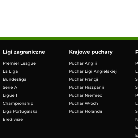
17:30
Transmisja
Ligi zagraniczne
Krajowe puchary
P
Premier League
Puchar Anglii
P
La Liga
Puchar Ligi Angielskiej
L
Bundesliga
Puchar Francji
S
Serie A
Puchar Hiszpanii
S
Ligue 1
Puchar Niemiec
P
Championship
Puchar Włoch
L
Liga Portugalska
Puchar Holandii
S
Eredivisie
E
E