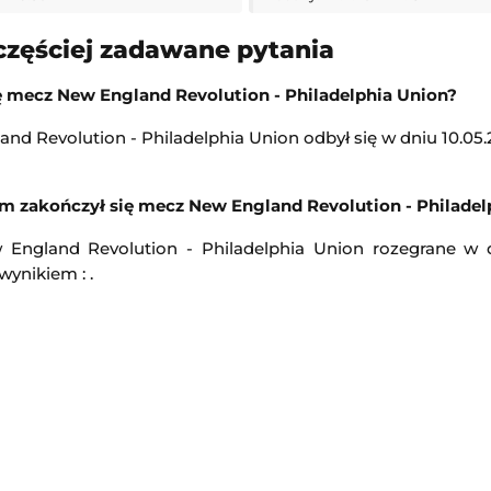
17:00
częściej zadawane pytania
Transmisja
ę mecz New England Revolution - Philadelphia Union?
lenger w Hagen
Turniej ATP Challenger w Lexington
nd Revolution - Philadelphia Union odbył się w dniu 10.05.
n
Challenger Lexington
17:00
m zakończył się mecz New England Revolution - Philadel
Transmisja
 England Revolution - Philadelphia Union rozegrane w d
wynikiem : .
KuPS
-
Universitatea Craiova
Liga Europejska
17:00
Transmisja
obiety)
Losowanie Pucharu Polski
Puchar Polski