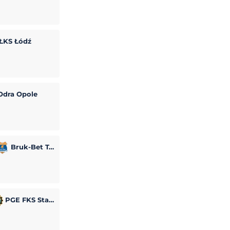
ŁKS Łódź
dra Opole
Bruk-Bet Termalica Nieciecza
PGE FKS Stal Mielec