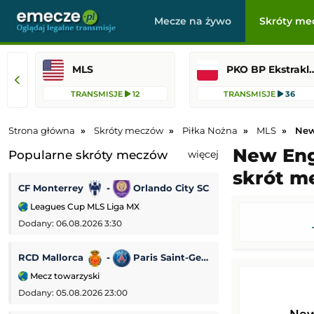
Mecze na żywo
Skróty me
MLS
PKO BP Ekst
TRANSMISJE
12
TRANSMISJE
36
Strona główna
Skróty meczów
Piłka Nożna
MLS
New
New Engl
Popularne skróty meczów
więcej
skrót me
CF Monterrey
-
Orlando City SC
US Sassuolo
Leagues Cup MLS Liga MX
Mecz towarzyski
Dodany: 06.08.2026 3:30
Dodany: 05.08.2026
RCD Mallorca
-
Paris Saint-Germain
Fenerbahce
Mecz towarzyski
Liga Mistrzów
Dodany: 05.08.2026 23:00
Dodany: 05.08.2026
New