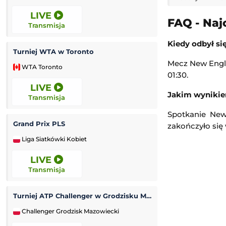
LIVE
LIVE
FAQ - Naj
Transmisja
Transmisja
Kiedy odbył si
Turniej WTA w Toronto
Turniej ATP Chal
Mecz New Engla
WTA Toronto
Challenger Hage
01:30.
LIVE
LIVE
Jakim wynikie
Transmisja
Transmisja
Spotkanie New
Grand Prix PLS
Tour de Pologne
zakończyło się 
Liga Siatkówki Kobiet
Kolarstwo
LIVE
11:50
Transmisja
Transmisja
Turniej ATP Challenger w Grodzisku Mazowieckim
Tour de France (k
Challenger Grodzisk Mazowiecki
Kolarstwo