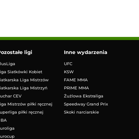
ozostałe ligi
Inne wydarzenia
lusLiga
UFC
iga Siatkówki Kobiet
KSW
iatkarska Liga Mistrzów
FAME MMA
iatkarska Liga Mistrzyń
PRIME MMA
uchar CEV
Żużlowa Ekstraliga
iga Mistrzów piłki ręcznej
Speedway Grand Prix
uperliga piłki ręcznej
Skoki narciarskie
NBA
uroliga
urocup