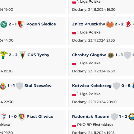
1. Liga Polska
24 19:00
Dodany: 24.11.2024 16:30
2 - 1
Pogoń Siedlce
Znicz Pruszków
2 - 2
1. Liga Polska
24 14:00
Dodany: 23.11.2024 21:35
a
2 - 2
GKS Tychy
Chrobry Głogów
1 - 1
O
1. Liga Polska
4 19:30
Dodany: 23.11.2024 16:30
1 - 1
Stal Rzeszów
Kotwica Kołobrzeg
0 - 5
1. Liga Polska
24 22:30
Dodany: 22.11.2024 20:00
1 - 0
Piast Gliwice
Radomiak Radom
1 - 2
Inter Turku
-
FC Vaduz
aklasa
PKO BP Ekstraklasa
isk Mazowiecki
Liga Konferencji Europy
24 19:30
Dodany: 24.11.2024 14:15