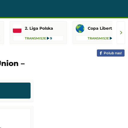
2. Liga Polska
Copa Libertadores
TRANSMISJE
9
TRANSMISJE
6
Polub nas!
nion –