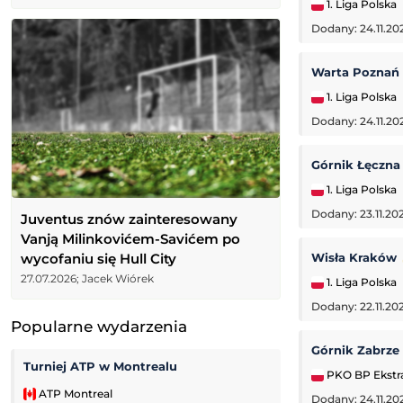
1. Liga Polska
Dodany: 24.11.20
Warta Poznań
1. Liga Polska
Dodany: 24.11.20
Górnik Łęczn
1. Liga Polska
Dodany: 23.11.202
Juventus znów zainteresowany
Vanją Milinkovićem-Savićem po
wycofaniu się Hull City
Wisła Kraków
27.07.2026; Jacek Wiórek
1. Liga Polska
Dodany: 22.11.20
Popularne wydarzenia
Górnik Zabrze
Turniej ATP w Montrealu
Kozerki Open
PKO BP Ekstr
ATP Montreal
Challenger Grodz
Dodany: 24.11.20