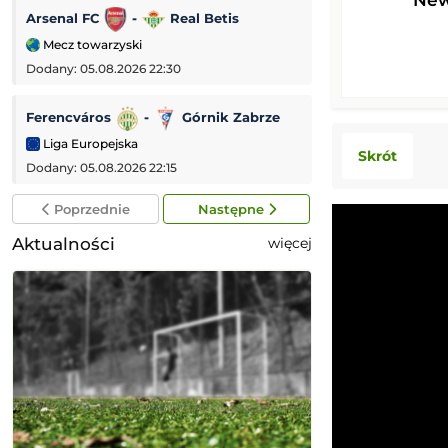
Arsenal FC
-
Real Betis
Brann
-
A
Mecz towarzyski
Liga Konferencji
Dodany: 05.08.2026 22:30
Dodany: 05.08.2026 
Ferencváros
-
Górnik Zabrze
SSC Napoli
-
Liga Europejska
Mecz towarzyski
Skrót
Dodany: 05.08.2026 22:15
Dodany: 05.08.2026
Poprzednie
Następne
Aktualności
więcej