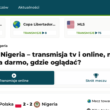
czów
Aktualności
Cup MLS Liga MX
Copa Libertadores
MLS
TRANSMISJE
8
TRANSMISJE
75
geria
 Nigeria – transmisja tv i online,
a darmo, gdzie oglądać?
-
Legia Warszawa
Coventry City
-
Espanyol Barcelona
asa
Mecz towarzyski
22:15
Dodany: 08.08.2026 20:30
Transmisje online
Skrót meczu
Nottingham Forest
Pogoń Szczecin
-
Motor Lublin
PKO BP Ekstraklasa
Mecz towar
 22:00
Dodany: 08.08.2026 19:30
Polska
2 - 2
Nigeria