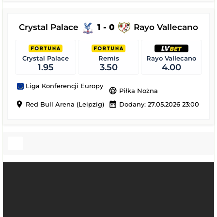
Crystal Palace
1 - 0
Rayo Vallecano
Crystal Palace
Remis
Rayo Vallecano
1.95
3.50
4.00
Liga Konferencji Europy
sports_soccer
Piłka Nożna
location_on
calendar_month
Red Bull Arena (Leipzig)
Dodany: 27.05.2026 23:00