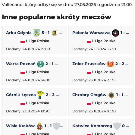
Vallecano, który odbył się w dniu 27.05.2026 o godzinie 21:00.
Inne popularne skróty meczów
Arka Gdynia
5 - 1
Stal Stalowa Wola
Polonia Warszawa
1 - 0
1. Liga Polska
1. Liga Polska
Dodany: 24.11.2024 19:00
Dodany: 24.11.2024 16:30
Warta Poznań
2 - 1
Pogoń Siedlce
Znicz Pruszków
2 - 2
1. Liga Polska
1. Liga Polska
Dodany: 24.11.2024 14:00
Dodany: 23.11.2024 21:35
Górnik Łęczna
2 - 2
GKS Tychy
Chrobry Głogów
1 - 1
O
1. Liga Polska
1. Liga Polska
Dodany: 23.11.2024 19:30
Dodany: 23.11.2024 16:30
Wisła Kraków
1 - 1
Stal Rzeszów
Kotwica Kołobrzeg
0 - 5
1. Liga Polska
1. Liga Polska