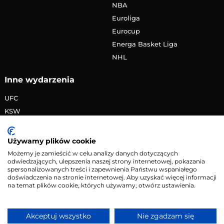
NBA
Euroliga
Eurocup
Energa Basket Liga
NHL
Inne wydarzenia
UFC
KSW
FAME MMA
PRIME MMA
Używamy plików cookie
Żużlowa Ekstraliga
Możemy je zamieścić w celu analizy danych dotyczących
odwiedzających, ulepszenia naszej strony internetowej, pokazania
Speedway Grand Prix
spersonalizowanych treści i zapewnienia Państwu wspaniałego
Skoki narciarskie
doświadczenia na stronie internetowej. Aby uzyskać więcej informacji
na temat plików cookie, których używamy, otwórz ustawienia.
Copyright © 2026 eMecze.pl
Akceptuj wszystko
Nie zgadzam się
Kontakt
•
Reklama
•
Polityka prywatności