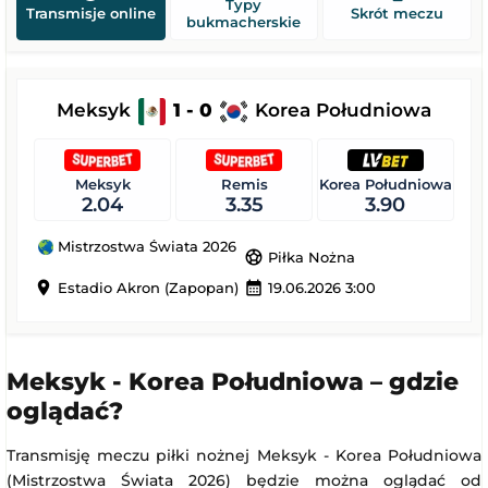
Typy
Transmisje online
Skrót meczu
bukmacherskie
Meksyk
1 - 0
Korea Południowa
Meksyk
Remis
Korea Południowa
2.04
3.35
3.90
Mistrzostwa Świata 2026
sports_soccer
Piłka Nożna
location_on
calendar_month
Estadio Akron (Zapopan)
19.06.2026 3:00
Meksyk - Korea Południowa – gdzie
oglądać?
Transmisję meczu piłki nożnej Meksyk - Korea Południowa
(Mistrzostwa Świata 2026) będzie można oglądać od