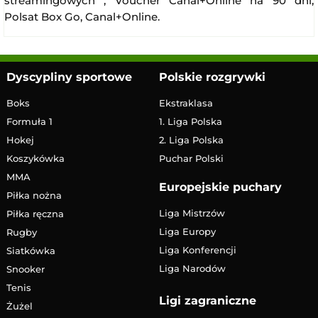
streamingowych , Voucher Canal+Online na 90 dni,
Polsat Box Go, Canal+Online.
Dyscypliny sportowe
Polskie rozgrywki
Boks
Ekstraklasa
Formuła 1
1. Liga Polska
Hokej
2. Liga Polska
Koszykówka
Puchar Polski
MMA
Europejskie puchary
Piłka nożna
Liga Mistrzów
Piłka ręczna
Liga Europy
Rugby
Liga Konferencji
Siatkówka
Liga Narodów
Snooker
Tenis
Ligi zagraniczne
Żużel