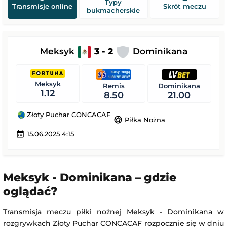
Typy
Transmisje online
Skrót meczu
bukmacherskie
Meksyk
3 - 2
Dominikana
Meksyk
Remis
Dominikana
1.12
8.50
21.00
Złoty Puchar CONCACAF
sports_soccer
Piłka Nożna
calendar_month
15.06.2025 4:15
Meksyk - Dominikana – gdzie
oglądać?
Transmisja meczu piłki nożnej Meksyk - Dominikana w
rozgrywkach Złoty Puchar CONCACAF rozpocznie się w dniu