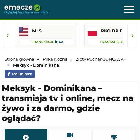
MLS
PKO BP Ekst
TRANSMISJE
62
TRANSMISJE
45
Strona główna
Piłka Nożna
Złoty Puchar CONCACAF
Meksyk - Dominikana
Polub nas!
Meksyk - Dominikana –
transmisja tv i online, mecz na
żywo i za darmo, gdzie
oglądać?