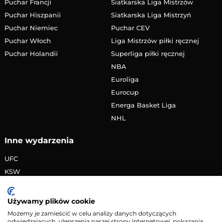
Puchar Francji
Siatkarska Liga Mistrzów
Puchar Hiszpanii
Siatkarska Liga Mistrzyń
Puchar Niemiec
Puchar CEV
Puchar Włoch
Liga Mistrzów piłki ręcznej
Puchar Holandii
Superliga piłki ręcznej
NBA
Euroliga
Eurocup
Energa Basket Liga
NHL
Inne wydarzenia
UFC
KSW
FAME MMA
PRIME MMA
Używamy plików cookie
Żużlowa Ekstraliga
Możemy je zamieścić w celu analizy danych dotyczących
odwiedzających, ulepszenia naszej strony internetowej, pokazania