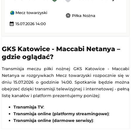
Mecz towarzyski
sports_soccer
Piłka Nożna
calendar_month
15.07.2026 14:00
GKS Katowice - Maccabi Netanya –
gdzie oglądać?
Transmisja meczu piłki nożnej GKS Katowice - Maccabi
Netanya w rozgrywkach Mecz towarzyski rozpocznie się w
dniu 15.07.2026 o godzinie 14:00. Spotkanie będzie można
obejrzeć dzięki transmisji telewizyjnej i internetowej - pełną
listę kanałów i platform prezentujemy poniżej:
Transmisja TV
:
Transmisja online (platformy streamingowe)
:
Transmisja online (darmowe serwisy)
: