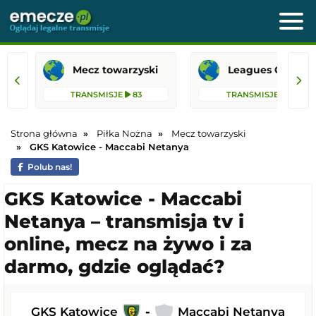
Mecz towarzyski
Leagues 
TRANSMISJE
83
TRANSMISJE
31
Strona główna
Piłka Nożna
Mecz towarzyski
GKS Katowice - Maccabi Netanya
Polub nas!
GKS Katowice - Maccabi
Netanya – transmisja tv i
online, mecz na żywo i za
darmo, gdzie oglądać?
GKS Katowice
-
Maccabi Netanya