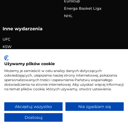
Eurocup
Energa Basket Liga
NHL
Inne wydarzenia
UFC
KSW
FAME MMA
PRIME MMA
Używamy plików cookie
Żużlowa Ekstraliga
Możemy je zamieścić w celu analizy danych dotyczących
odwiedzających, ulepszenia naszej strony internetowej, pokazania
Speedway Grand Prix
spersonalizowanych treści i zapewnienia Państwu wspaniałego
Skoki narciarskie
doświadczenia na stronie internetowej. Aby uzyskać więcej informacji
na temat plików cookie, których używamy, otwórz ustawienia.
Copyright © 2026 eMecze.pl
Akceptuj wszystko
Nie zgadzam się
Kontakt
•
Reklama
•
Polityka prywatności
Dostosuj
Serwis wyłącznie dla osób powyżej 18 lat. Hazard może
uzależniać. Graj odpowiedzialnie.
Szczegóły