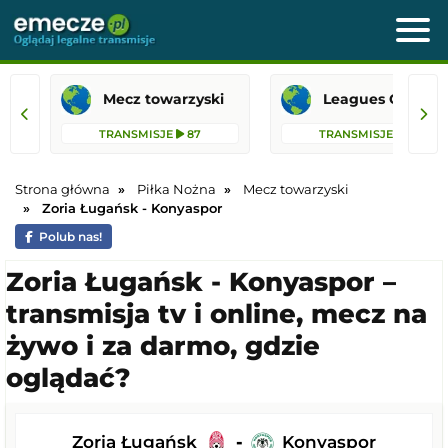
Mecz towarzyski
Leagues 
TRANSMISJE
87
TRANSMISJE
42
Strona główna
Piłka Nożna
Mecz towarzyski
Zoria Ługańsk - Konyaspor
Polub nas!
Zoria Ługańsk - Konyaspor –
transmisja tv i online, mecz na
żywo i za darmo, gdzie
oglądać?
Zoria Ługańsk
-
Konyaspor