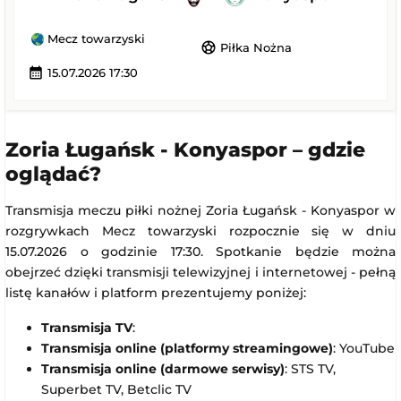
Mecz towarzyski
sports_soccer
Piłka Nożna
calendar_month
15.07.2026 17:30
Zoria Ługańsk - Konyaspor – gdzie
oglądać?
Transmisja meczu piłki nożnej Zoria Ługańsk - Konyaspor w
rozgrywkach Mecz towarzyski rozpocznie się w dniu
15.07.2026 o godzinie 17:30. Spotkanie będzie można
obejrzeć dzięki transmisji telewizyjnej i internetowej - pełną
listę kanałów i platform prezentujemy poniżej:
Transmisja TV
:
Transmisja online (platformy streamingowe)
: YouTube
Transmisja online (darmowe serwisy)
: STS TV,
Superbet TV, Betclic TV