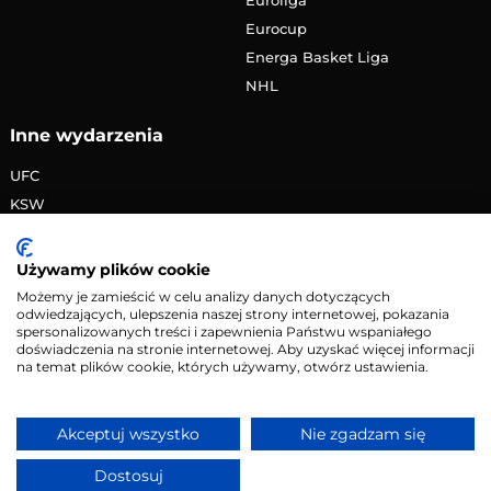
Eurocup
Energa Basket Liga
NHL
Inne wydarzenia
UFC
KSW
FAME MMA
PRIME MMA
Używamy plików cookie
Żużlowa Ekstraliga
Możemy je zamieścić w celu analizy danych dotyczących
odwiedzających, ulepszenia naszej strony internetowej, pokazania
Speedway Grand Prix
spersonalizowanych treści i zapewnienia Państwu wspaniałego
Skoki narciarskie
doświadczenia na stronie internetowej. Aby uzyskać więcej informacji
na temat plików cookie, których używamy, otwórz ustawienia.
Copyright © 2026 eMecze.pl
Akceptuj wszystko
Nie zgadzam się
Kontakt
•
Reklama
•
Polityka prywatności
Dostosuj
Serwis wyłącznie dla osób powyżej 18 lat. Hazard może