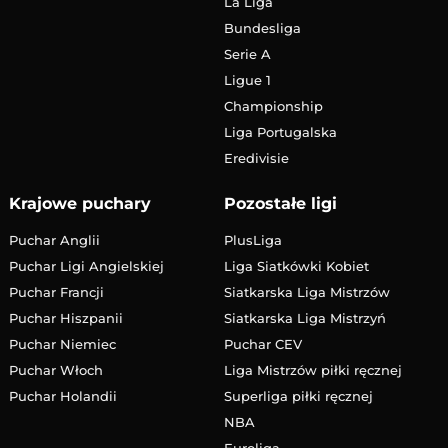
La Liga
Bundesliga
Serie A
Ligue 1
Championship
Liga Portugalska
Eredivisie
Krajowe puchary
Pozostałe ligi
Puchar Anglii
PlusLiga
Puchar Ligi Angielskiej
Liga Siatkówki Kobiet
Puchar Francji
Siatkarska Liga Mistrzów
Puchar Hiszpanii
Siatkarska Liga Mistrzyń
Puchar Niemiec
Puchar CEV
Puchar Włoch
Liga Mistrzów piłki ręcznej
Puchar Holandii
Superliga piłki ręcznej
NBA
Euroliga