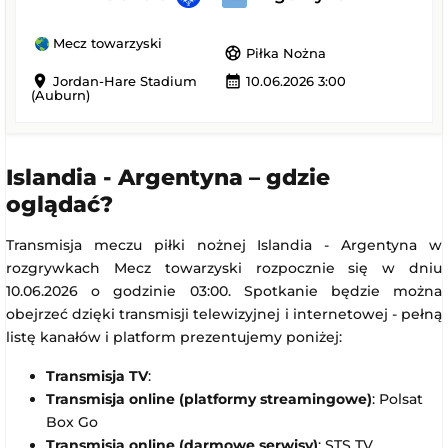
Mecz towarzyski
sports_soccer
Piłka Nożna
location_on
calendar_month
Jordan-Hare Stadium
10.06.2026 3:00
(Auburn)
Islandia - Argentyna – gdzie
oglądać?
Transmisja meczu piłki nożnej Islandia - Argentyna w
rozgrywkach Mecz towarzyski rozpocznie się w dniu
10.06.2026 o godzinie 03:00. Spotkanie będzie można
obejrzeć dzięki transmisji telewizyjnej i internetowej - pełną
listę kanałów i platform prezentujemy poniżej:
Transmisja TV
:
Transmisja online (platformy streamingowe)
: Polsat
Box Go
Transmisja online (darmowe serwisy)
: STS TV