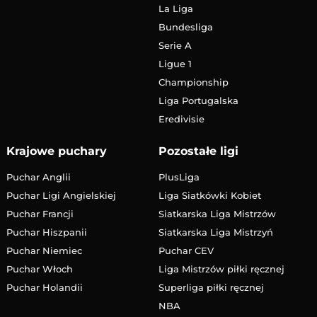
La Liga
Bundesliga
Serie A
Ligue 1
Championship
Liga Portugalska
Eredivisie
Krajowe puchary
Pozostałe ligi
Puchar Anglii
PlusLiga
Puchar Ligi Angielskiej
Liga Siatkówki Kobiet
Puchar Francji
Siatkarska Liga Mistrzów
Puchar Hiszpanii
Siatkarska Liga Mistrzyń
Puchar Niemiec
Puchar CEV
Puchar Włoch
Liga Mistrzów piłki ręcznej
Puchar Holandii
Superliga piłki ręcznej
NBA