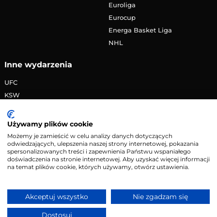
Euroliga
Eurocup
Energa Basket Liga
NHL
Inne wydarzenia
UFC
KSW
FAME MMA
PRIME MMA
Używamy plików cookie
Żużlowa Ekstraliga
Możemy je zamieścić w celu analizy danych dotyczących
odwiedzających, ulepszenia naszej strony internetowej, pokazania
Speedway Grand Prix
spersonalizowanych treści i zapewnienia Państwu wspaniałego
Skoki narciarskie
doświadczenia na stronie internetowej. Aby uzyskać więcej informacji
na temat plików cookie, których używamy, otwórz ustawienia.
Copyright © 2026 eMecze.pl
Akceptuj wszystko
Nie zgadzam się
Kontakt
•
Reklama
•
Polityka prywatności
Dostosuj