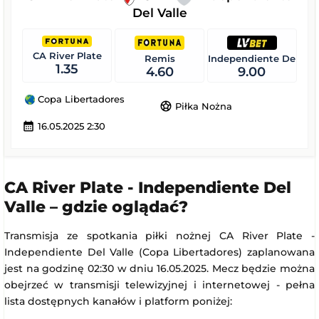
Del Valle
CA River Plate
Remis
Independiente Del Vall
1.35
4.60
9.00
Copa Libertadores
sports_soccer
Piłka Nożna
calendar_month
16.05.2025 2:30
CA River Plate - Independiente Del
Valle – gdzie oglądać?
Transmisja ze spotkania piłki nożnej CA River Plate -
Independiente Del Valle (Copa Libertadores) zaplanowana
jest na godzinę 02:30 w dniu 16.05.2025. Mecz będzie można
obejrzeć w transmisji telewizyjnej i internetowej - pełna
lista dostępnych kanałów i platform poniżej: