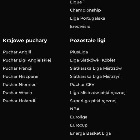
Ligue 1
Championship
Liga Portugalska
Eredivisie
Krajowe puchary
Pozostałe ligi
Puchar Anglii
PlusLiga
Puchar Ligi Angielskiej
Liga Siatkówki Kobiet
Puchar Francji
Siatkarska Liga Mistrzów
Puchar Hiszpanii
Siatkarska Liga Mistrzyń
Puchar Niemiec
Puchar CEV
Puchar Włoch
Liga Mistrzów piłki ręcznej
Puchar Holandii
Superliga piłki ręcznej
NBA
Euroliga
Eurocup
Energa Basket Liga