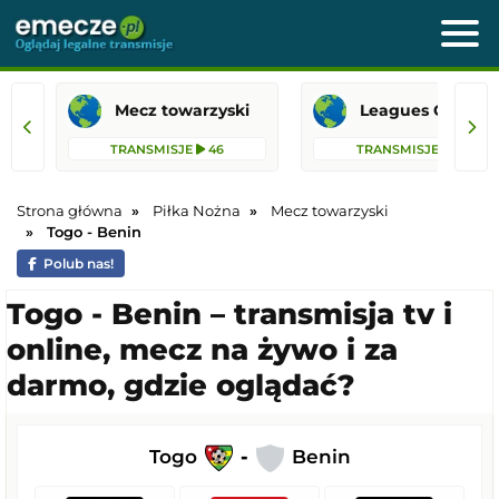
Mecz towarzyski
Leagues 
TRANSMISJE
46
TRANSMISJE
26
Strona główna
Piłka Nożna
Mecz towarzyski
Togo - Benin
Polub nas!
Togo - Benin – transmisja tv i
online, mecz na żywo i za
darmo, gdzie oglądać?
Togo
-
Benin