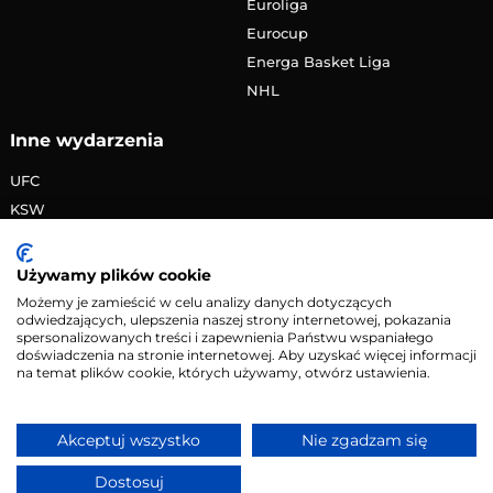
Euroliga
Eurocup
Energa Basket Liga
NHL
Inne wydarzenia
UFC
KSW
FAME MMA
PRIME MMA
Używamy plików cookie
Żużlowa Ekstraliga
Możemy je zamieścić w celu analizy danych dotyczących
odwiedzających, ulepszenia naszej strony internetowej, pokazania
Speedway Grand Prix
spersonalizowanych treści i zapewnienia Państwu wspaniałego
Skoki narciarskie
doświadczenia na stronie internetowej. Aby uzyskać więcej informacji
na temat plików cookie, których używamy, otwórz ustawienia.
Copyright © 2026 eMecze.pl
Akceptuj wszystko
Nie zgadzam się
Kontakt
•
Reklama
•
Polityka prywatności
Dostosuj
Serwis wyłącznie dla osób powyżej 18 lat. Hazard może