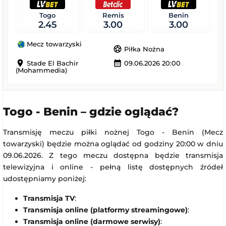
Togo
Remis
Benin
2.45
3.00
3.00
Mecz towarzyski
sports_soccer
Piłka Nożna
location_on
calendar_month
Stade El Bachir
09.06.2026 20:00
(Mohammedia)
Togo - Benin – gdzie oglądać?
Transmisję meczu piłki nożnej Togo - Benin (Mecz
towarzyski) będzie można oglądać od godziny 20:00 w dniu
09.06.2026. Z tego meczu dostępna będzie transmisja
telewizyjna i online - pełną listę dostępnych źródeł
udostępniamy poniżej:
Transmisja TV
:
Transmisja online (platformy streamingowe)
:
Transmisja online (darmowe serwisy)
: