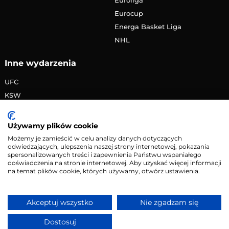
Eurocup
Energa Basket Liga
NHL
Inne wydarzenia
UFC
KSW
FAME MMA
PRIME MMA
Używamy plików cookie
Żużlowa Ekstraliga
Możemy je zamieścić w celu analizy danych dotyczących
odwiedzających, ulepszenia naszej strony internetowej, pokazania
Speedway Grand Prix
spersonalizowanych treści i zapewnienia Państwu wspaniałego
Skoki narciarskie
doświadczenia na stronie internetowej. Aby uzyskać więcej informacji
na temat plików cookie, których używamy, otwórz ustawienia.
Copyright © 2026 eMecze.pl
Akceptuj wszystko
Nie zgadzam się
Kontakt
•
Reklama
•
Polityka prywatności
Dostosuj
Serwis wyłącznie dla osób powyżej 18 lat. Hazard może