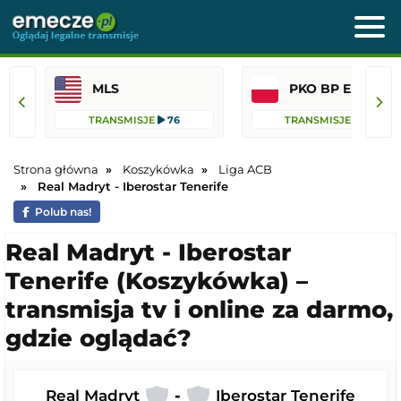
MLS
PKO BP Ekst
TRANSMISJE
76
TRANSMISJE
44
Strona główna
Koszykówka
Liga ACB
Real Madryt - Iberostar Tenerife
Polub nas!
Real Madryt - Iberostar
Tenerife (Koszykówka) –
transmisja tv i online za darmo,
gdzie oglądać?
Real Madryt
-
Iberostar Tenerife