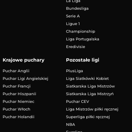
La Liga
Bundesliga
Serie A
Ligue 1
Championship
Liga Portugalska
Eredivisie
Krajowe puchary
Pozostałe ligi
Puchar Anglii
PlusLiga
Puchar Ligi Angielskiej
Liga Siatkówki Kobiet
Puchar Francji
Siatkarska Liga Mistrzów
Puchar Hiszpanii
Siatkarska Liga Mistrzyń
Puchar Niemiec
Puchar CEV
Puchar Włoch
Liga Mistrzów piłki ręcznej
Puchar Holandii
Superliga piłki ręcznej
NBA
Euroliga