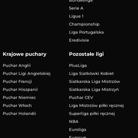
Serie A
Ligue 1
Championship
Liga Portugalska
Eredivisie
Krajowe puchary
Pozostałe ligi
Puchar Anglii
PlusLiga
Puchar Ligi Angielskiej
Liga Siatkówki Kobiet
Puchar Francji
Siatkarska Liga Mistrzów
Puchar Hiszpanii
Siatkarska Liga Mistrzyń
Puchar Niemiec
Puchar CEV
Puchar Włoch
Liga Mistrzów piłki ręcznej
Puchar Holandii
Superliga piłki ręcznej
NBA
Euroliga
Eurocup