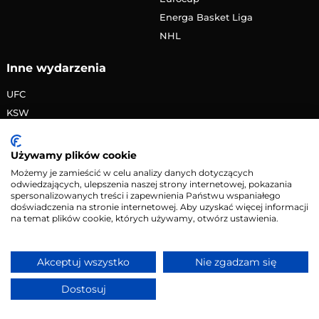
Energa Basket Liga
NHL
Inne wydarzenia
UFC
KSW
FAME MMA
PRIME MMA
Używamy plików cookie
Żużlowa Ekstraliga
Możemy je zamieścić w celu analizy danych dotyczących
odwiedzających, ulepszenia naszej strony internetowej, pokazania
Speedway Grand Prix
spersonalizowanych treści i zapewnienia Państwu wspaniałego
Skoki narciarskie
doświadczenia na stronie internetowej. Aby uzyskać więcej informacji
na temat plików cookie, których używamy, otwórz ustawienia.
Copyright © 2026 eMecze.pl
Akceptuj wszystko
Nie zgadzam się
Kontakt
•
Reklama
•
Polityka prywatności
Dostosuj
Serwis wyłącznie dla osób powyżej 18 lat. Hazard może
uzależniać. Graj odpowiedzialnie.
Szczegóły