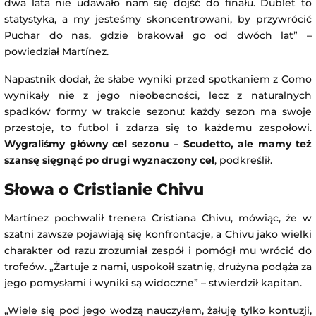
dwa lata nie udawało nam się dojść do finału. Dublet to
statystyka, a my jesteśmy skoncentrowani, by przywrócić
Puchar do nas, gdzie brakował go od dwóch lat” –
powiedział Martínez.
Napastnik dodał, że słabe wyniki przed spotkaniem z Como
wynikały nie z jego nieobecności, lecz z naturalnych
spadków formy w trakcie sezonu: każdy sezon ma swoje
przestoje, to futbol i zdarza się to każdemu zespołowi.
Wygraliśmy główny cel sezonu – Scudetto, ale mamy też
szansę sięgnąć po drugi wyznaczony cel
, podkreślił.
Słowa o Cristianie Chivu
Martínez pochwalił trenera Cristiana Chivu, mówiąc, że w
szatni zawsze pojawiają się konfrontacje, a Chivu jako wielki
charakter od razu zrozumiał zespół i pomógł mu wrócić do
trofeów. „Żartuje z nami, uspokoił szatnię, drużyna podąża za
jego pomysłami i wyniki są widoczne” – stwierdził kapitan.
„Wiele się pod jego wodzą nauczyłem, żałuję tylko kontuzji,