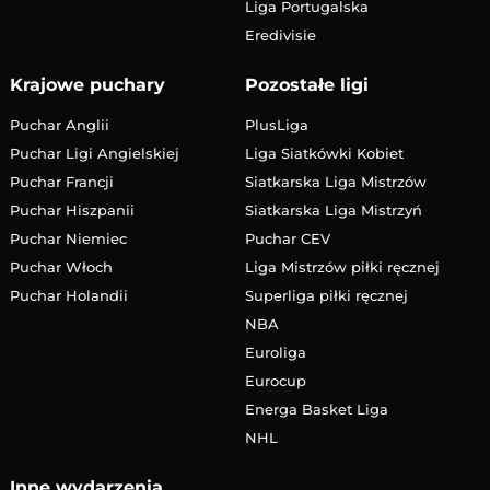
Liga Portugalska
Eredivisie
Krajowe puchary
Pozostałe ligi
Puchar Anglii
PlusLiga
Puchar Ligi Angielskiej
Liga Siatkówki Kobiet
Puchar Francji
Siatkarska Liga Mistrzów
Puchar Hiszpanii
Siatkarska Liga Mistrzyń
Puchar Niemiec
Puchar CEV
Puchar Włoch
Liga Mistrzów piłki ręcznej
Puchar Holandii
Superliga piłki ręcznej
NBA
Euroliga
Eurocup
Energa Basket Liga
NHL
Inne wydarzenia