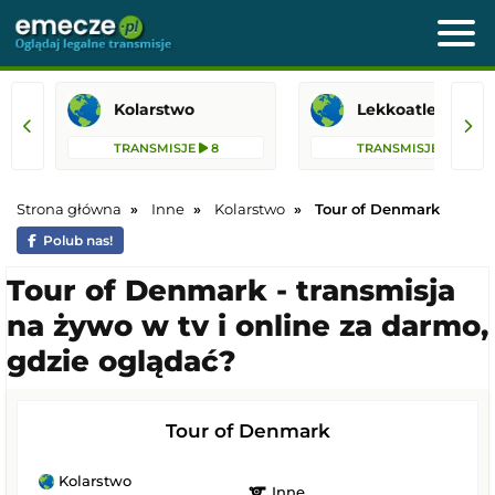
Kolarstwo
Lekkoatletyka
TRANSMISJE
8
TRANSMISJE
8
Strona główna
Inne
Kolarstwo
Tour of Denmark
Polub nas!
Tour of Denmark - transmisja
na żywo w tv i online za darmo,
gdzie oglądać?
Tour of Denmark
Kolarstwo
sports
Inne