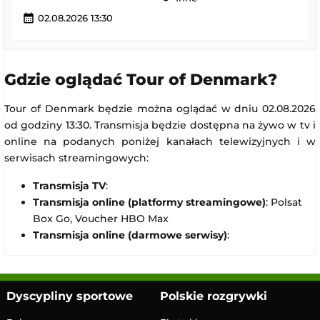
calendar_month
02.08.2026 13:30
Gdzie oglądać Tour of Denmark?
Tour of Denmark będzie można oglądać w dniu 02.08.2026
od godziny 13:30. Transmisja będzie dostępna na żywo w tv i
online na podanych poniżej kanałach telewizyjnych i w
serwisach streamingowych:
Transmisja TV
:
Transmisja online (platformy streamingowe)
: Polsat
Box Go, Voucher HBO Max
Transmisja online (darmowe serwisy)
:
Dyscypliny sportowe
Polskie rozgrywki