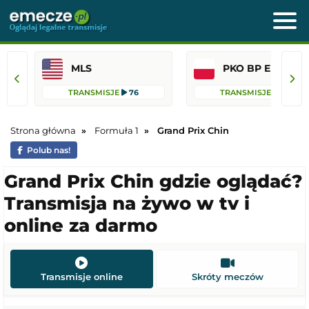
MLS
PKO BP Ekst
TRANSMISJE
76
TRANSMISJE
42
Strona główna
Formuła 1
Grand Prix Chin
Polub nas!
Grand Prix Chin gdzie oglądać?
Transmisja na żywo w tv i
online za darmo
Transmisje online
Skróty meczów