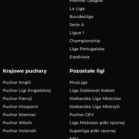
Premier League
La Liga
Bundesliga
Serie A
Ligue 1
Championship
Liga Portugalska
Eredivisie
Krajowe puchary
Pozostałe ligi
Puchar Anglii
PlusLiga
Puchar Ligi Angielskiej
Liga Siatkówki Kobiet
Puchar Francji
Siatkarska Liga Mistrzów
Puchar Hiszpanii
Siatkarska Liga Mistrzyń
Puchar Niemiec
Puchar CEV
Puchar Włoch
Liga Mistrzów piłki ręcznej
Puchar Holandii
Superliga piłki ręcznej
NBA