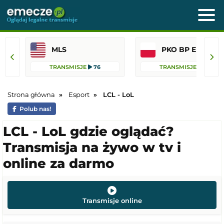
MLS
PKO BP Ekst
TRANSMISJE
76
TRANSMISJE
42
Strona główna
Esport
LCL - LoL
Polub nas!
LCL - LoL gdzie oglądać?
Transmisja na żywo w tv i
online za darmo
Transmisje online