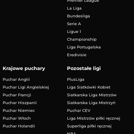
Premier League
La Liga
Bundesliga
Serie A
Ligue 1
Championship
Liga Portugalska
Eredivisie
Krajowe puchary
Pozostałe ligi
Puchar Anglii
PlusLiga
Puchar Ligi Angielskiej
Liga Siatkówki Kobiet
Puchar Francji
Siatkarska Liga Mistrzów
Puchar Hiszpanii
Siatkarska Liga Mistrzyń
Puchar Niemiec
Puchar CEV
Puchar Włoch
Liga Mistrzów piłki ręcznej
Puchar Holandii
Superliga piłki ręcznej
NBA