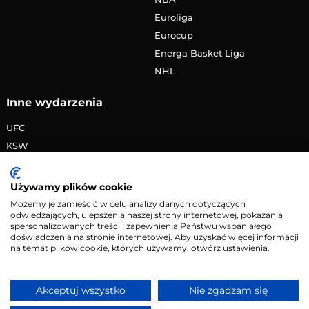
Euroliga
Eurocup
Energa Basket Liga
NHL
Inne wydarzenia
UFC
KSW
FAME MMA
PRIME MMA
Używamy plików cookie
Żużlowa Ekstraliga
Możemy je zamieścić w celu analizy danych dotyczących
odwiedzających, ulepszenia naszej strony internetowej, pokazania
Speedway Grand Prix
spersonalizowanych treści i zapewnienia Państwu wspaniałego
Skoki narciarskie
doświadczenia na stronie internetowej. Aby uzyskać więcej informacji
na temat plików cookie, których używamy, otwórz ustawienia.
Copyright © 2026 eMecze.pl
Akceptuj wszystko
Nie zgadzam się
Kontakt
•
Reklama
•
Polityka prywatności