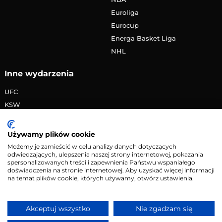
Euroliga
Eurocup
Energa Basket Liga
NHL
Inne wydarzenia
UFC
KSW
FAME MMA
PRIME MMA
Używamy plików cookie
Żużlowa Ekstraliga
Możemy je zamieścić w celu analizy danych dotyczących
odwiedzających, ulepszenia naszej strony internetowej, pokazania
Speedway Grand Prix
spersonalizowanych treści i zapewnienia Państwu wspaniałego
Skoki narciarskie
doświadczenia na stronie internetowej. Aby uzyskać więcej informacji
na temat plików cookie, których używamy, otwórz ustawienia.
Copyright © 2026 eMecze.pl
Akceptuj wszystko
Nie zgadzam się
Kontakt
•
Reklama
•
Polityka prywatności