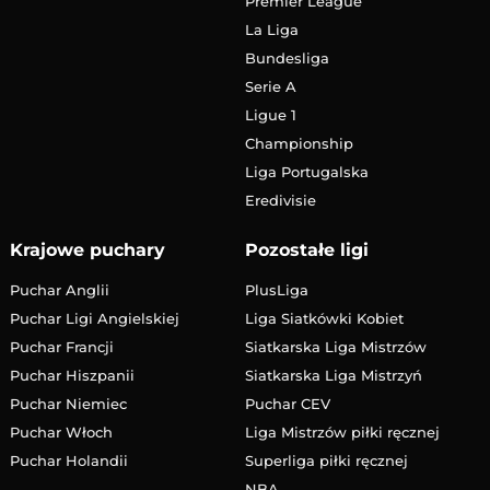
Premier League
La Liga
Bundesliga
Serie A
Ligue 1
Championship
Liga Portugalska
Eredivisie
Krajowe puchary
Pozostałe ligi
Puchar Anglii
PlusLiga
Puchar Ligi Angielskiej
Liga Siatkówki Kobiet
Puchar Francji
Siatkarska Liga Mistrzów
Puchar Hiszpanii
Siatkarska Liga Mistrzyń
Puchar Niemiec
Puchar CEV
Puchar Włoch
Liga Mistrzów piłki ręcznej
Puchar Holandii
Superliga piłki ręcznej
NBA