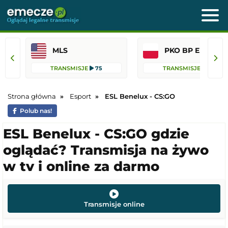
MLS
PKO BP Ekst
TRANSMISJE
75
TRANSMISJE
41
Strona główna
Esport
ESL Benelux - CS:GO
Polub nas!
ESL Benelux - CS:GO gdzie
oglądać? Transmisja na żywo
w tv i online za darmo
Transmisje online