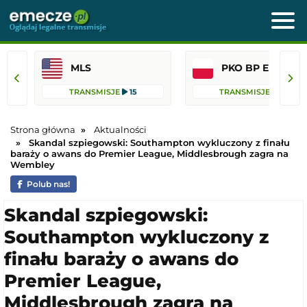
MLS
PKO BP Ekst
TRANSMISJE
15
TRANSMISJE
14
Strona główna
Aktualności
Skandal szpiegowski: Southampton wykluczony z finału
baraży o awans do Premier League, Middlesbrough zagra na
Wembley
Polub nas!
Skandal szpiegowski:
Southampton wykluczony z
finału baraży o awans do
Premier League,
Middlesbrough zagra na