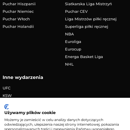
Puchar Hiszpanii
Siatkarska Liga Mistrzyń
Puchar Niemiec
Puchar CEV
Puchar Włoch
Liga Mistrzów piłki ręcznej
Puchar Holandii
Superliga piłki ręcznej
NBA
Euroliga
Eurocup
Energa Basket Liga
NHL
Inne wydarzenia
UFC
KSW
FAME MMA
PRIME MMA
Używamy plików cookie
Żużlowa Ekstraliga
Możemy je zamieścić w celu analizy danych dotyczących
odwiedzających, ulepszenia naszej strony internetowej, pokazania
Speedway Grand Prix
spersonalizowanych treści i zapewnienia Państwu wspaniałego