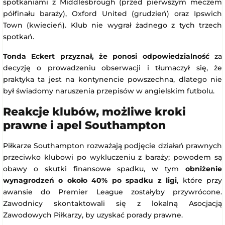
spotkaniami z Middlesbrough (przed pierwszym meczem
półfinału baraży), Oxford United (grudzień) oraz Ipswich
Town (kwiecień). Klub nie wygrał żadnego z tych trzech
spotkań.
Tonda Eckert przyznał, że ponosi odpowiedzialność
za
decyzję o prowadzeniu obserwacji i tłumaczył się, że
praktyka ta jest na kontynencie powszechna, dlatego nie
był świadomy naruszenia przepisów w angielskim futbolu.
Reakcje klubów, możliwe kroki
prawne i apel Southampton
Piłkarze Southampton rozważają podjęcie działań prawnych
przeciwko klubowi po wykluczeniu z baraży; powodem są
obawy o skutki finansowe spadku, w tym
obniżenie
wynagrodzeń o około 40% po spadku z ligi
, które przy
awansie do Premier League zostałyby przywrócone.
Zawodnicy skontaktowali się z lokalną Asocjacją
Zawodowych Piłkarzy, by uzyskać porady prawne.