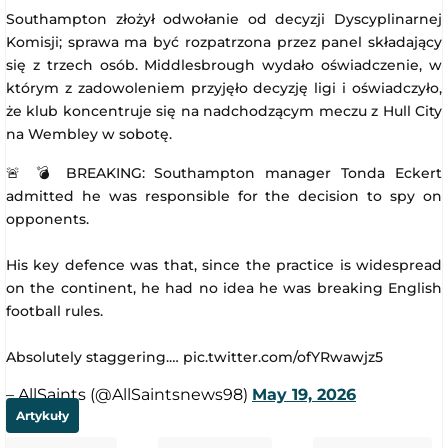
Southampton złożył odwołanie od decyzji Dyscyplinarnej
Komisji; sprawa ma być rozpatrzona przez panel składający
się z trzech osób. Middlesbrough wydało oświadczenie, w
którym z zadowoleniem przyjęło decyzję ligi i oświadczyło,
że klub koncentruje się na nadchodzącym meczu z Hull City
na Wembley w sobotę.
🚨 💣 BREAKING: Southampton manager Tonda Eckert
admitted he was responsible for the decision to spy on
opponents.
His key defence was that, since the practice is widespread
on the continent, he had no idea he was breaking English
football rules.
Absolutely staggering.… pic.twitter.com/ofYRwawjz5
– AllSaints (@AllSaintsnews98)
May 19, 2026
Artykuły