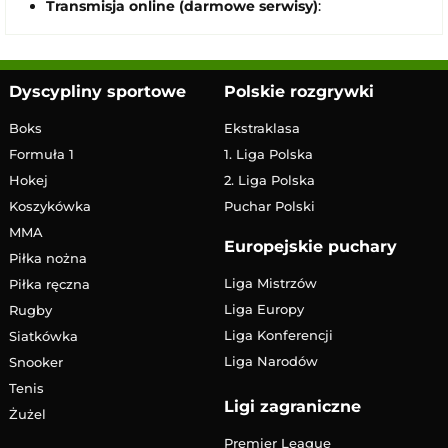
Transmisja online (darmowe serwisy)
:
Dyscypliny sportowe
Polskie rozgrywki
Boks
Ekstraklasa
Formuła 1
1. Liga Polska
Hokej
2. Liga Polska
Koszykówka
Puchar Polski
MMA
Europejskie puchary
Piłka nożna
Liga Mistrzów
Piłka ręczna
Liga Europy
Rugby
Liga Konferencji
Siatkówka
Liga Narodów
Snooker
Tenis
Ligi zagraniczne
Żużel
Premier League