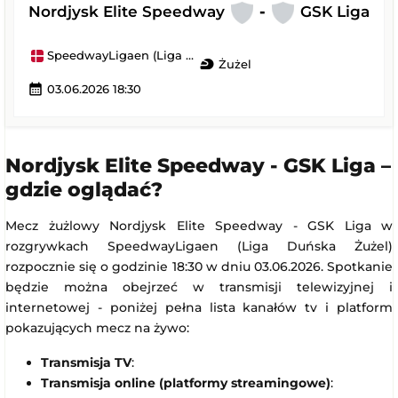
Nordjysk Elite Speedway
-
GSK Liga
SpeedwayLigaen (Liga Duńska Żużel)
sports_motorsports
Żużel
calendar_month
03.06.2026 18:30
Nordjysk Elite Speedway - GSK Liga –
gdzie oglądać?
Mecz żużlowy Nordjysk Elite Speedway - GSK Liga w
rozgrywkach SpeedwayLigaen (Liga Duńska Żużel)
rozpocznie się o godzinie 18:30 w dniu 03.06.2026. Spotkanie
będzie można obejrzeć w transmisji telewizyjnej i
internetowej - poniżej pełna lista kanałów tv i platform
pokazujących mecz na żywo:
Transmisja TV
:
Transmisja online (platformy streamingowe)
: