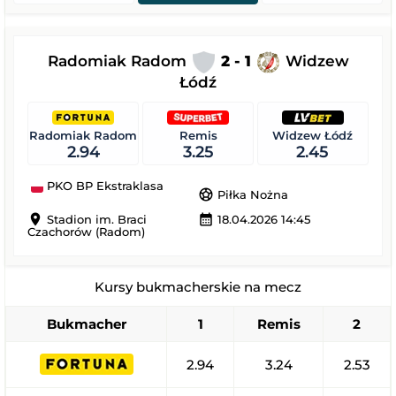
Radomiak Radom
2 - 1
Widzew
Łódź
Radomiak Radom
Remis
Widzew Łódź
2.94
3.25
2.45
PKO BP Ekstraklasa
sports_soccer
Piłka Nożna
location_on
calendar_month
Stadion im. Braci
18.04.2026 14:45
Czachorów (Radom)
Kursy bukmacherskie na mecz
Bukmacher
1
Remis
2
2.94
3.24
2.53