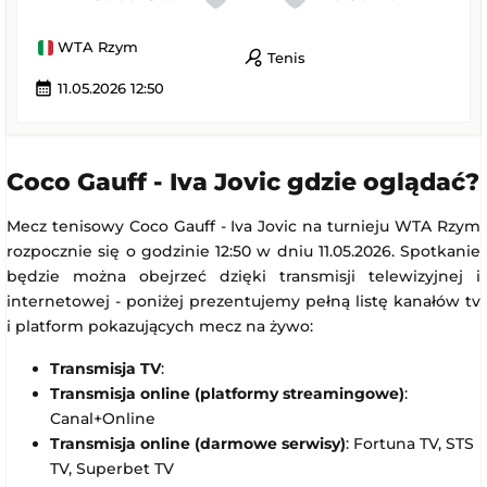
WTA Rzym
sports_tennis
Tenis
calendar_month
11.05.2026 12:50
Coco Gauff - Iva Jovic gdzie oglądać?
Mecz tenisowy Coco Gauff - Iva Jovic na turnieju WTA Rzym
rozpocznie się o godzinie 12:50 w dniu 11.05.2026. Spotkanie
będzie można obejrzeć dzięki transmisji telewizyjnej i
internetowej - poniżej prezentujemy pełną listę kanałów tv
i platform pokazujących mecz na żywo:
Transmisja TV
:
Transmisja online (platformy streamingowe)
:
Canal+Online
Transmisja online (darmowe serwisy)
: Fortuna TV, STS
TV, Superbet TV