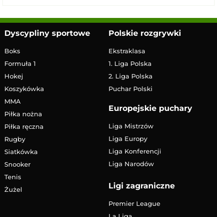
Dyscypliny sportowe
Polskie rozgrywki
Boks
Ekstraklasa
Formuła 1
1. Liga Polska
Hokej
2. Liga Polska
Koszykówka
Puchar Polski
MMA
Europejskie puchary
Piłka nożna
Liga Mistrzów
Piłka ręczna
Liga Europy
Rugby
Liga Konferencji
Siatkówka
Liga Narodów
Snooker
Tenis
Ligi zagraniczne
Żużel
Premier League
La Liga