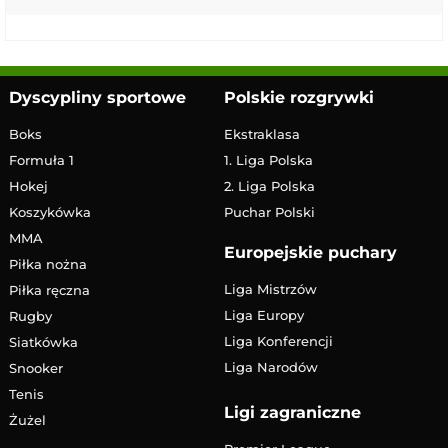
Dyscypliny sportowe
Polskie rozgrywki
Boks
Ekstraklasa
Formuła 1
1. Liga Polska
Hokej
2. Liga Polska
Koszykówka
Puchar Polski
MMA
Europejskie puchary
Piłka nożna
Liga Mistrzów
Piłka ręczna
Liga Europy
Rugby
Liga Konferencji
Siatkówka
Liga Narodów
Snooker
Tenis
Ligi zagraniczne
Żużel