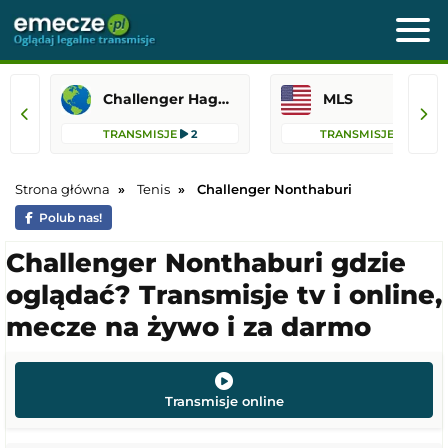
Challenger Hagen
MLS
TRANSMISJE
2
TRANSMISJE
62
Strona główna
Tenis
Challenger Nonthaburi
Polub nas!
Challenger Nonthaburi gdzie
oglądać? Transmisje tv i online,
mecze na żywo i za darmo
Transmisje online